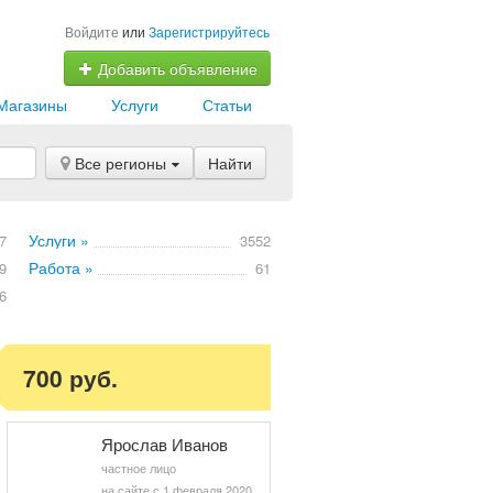
Войдите
или
Зарегистрируйтесь
Добавить объявление
Магазины
Услуги
Статьи
Все регионы
Найти
Услуги »
7
3552
Работа »
9
61
6
700 руб.
Ярослав Иванов
частное лицо
на сайте с 1 февраля 2020