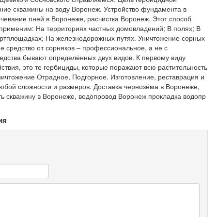
ние скважины на воду Воронеж. Устройство фундамента в
чевание пней в Воронеже, расчистка Воронеж. Этот способ
применим: На территориях частных домовладений; В полях; В
ортплощадках; На железнодорожных путях. Уничтожение сорных
ее средство от сорняков – профессиональное, а не с
едства бывают определённых двух видов. К первому виду
ствия, это те гербициды, которые поражают всю растительность
ничтожение Отрадное, Подгорное. Изготовление, реставрация и
юбой сложности и размеров. Доставка чернозёма в Воронеже,
ть скважину в Воронеже, водопровод Воронеж прокладка водопр
ия