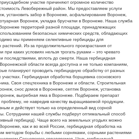
 приусадебном участке причиняют огромное количество
 стоимость Левобережный район. Мы предоставляем услуги
ж, установить забор в Воронеже, асфальтирование Воронеж,
ротуарная Воронеж, укладка брусчатки в Воронеже. Наша служба
 Воронеже территорий разной площади, принадлежащих
использованием безопасных химических средств, обладающих
ходимо мы применяем селективные гербициды для
 растений. Из-за продолжительного произрастания от
и при каких условиях нельзя трогать руками – это чревато
и последствиями, вплоть до смерти. Наша гербицидная
 Воронежской области всегда доступна и не только компаниям,
орые планируют проводить гербицидную обработку от разных
х участках. Гербицидная обработка борщевика сосновского
ика. Своя спецтехника в Воронеже и области. Строительная
онеж, снос домов в Воронеже, септик Воронеж, установка
Воронеж, выгребная яма в Воронеже. Подбираем препарат
 проблему, не навредив качеству выращиваемой продукции.
вным и действует только на определенный вид сорной
уры. Сотрудники нашей службы подберут оптимальный способ
ивный гербицид). Чаще всего на земельных угодьях можно
Воронеже, как и во всей России, гербицидная обработка на
ым методом борьбы с любыми сорняками, сорными растениями
рщевиком Сосновского справляемся. Цель гербицидной