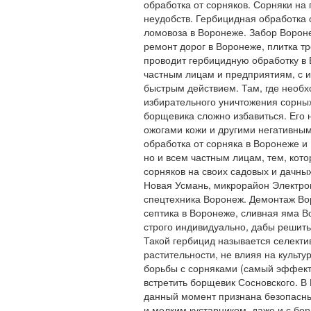
обработка от сорняков. Сорняки на
неудобств. Гербицидная обработка
ломовоза в Воронеже. Забор Вороне
ремонт дорог в Воронеже, плитка т
проводит гербицидную обработку в
частным лицам и предприятиям, с 
быстрым действием. Там, где необ
избирательного уничтожения сорных
борщевика сложно избавиться. Его н
ожогами кожи и другими негативным
обработка от сорняка в Воронеже и
но и всем частным лицам, тем, кот
сорняков на своих садовых и дачны
Новая Усмань, микрорайон Электрон
спецтехника Воронеж. Демонтаж Вор
септика в Воронеже, сливная яма 
строго индивидуально, дабы решить
Такой гербицид называется селекти
растительности, не влияя на культ
борьбы с сорняками (самый эффект
встретить борщевик Сосновского. В 
данный момент признана безопасн
и мелким кустарником, даже и с бо