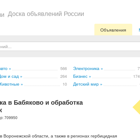
Доска объявлений России
Объявления
Авто »
Электроника »
566
7
Дом и сад »
Бизнес »
264
174
Животные »
Детский мир »
10
ка в Бабяково и обработка
ж
ер: 709950
в Воронежской области, а также в регионах гербицидная