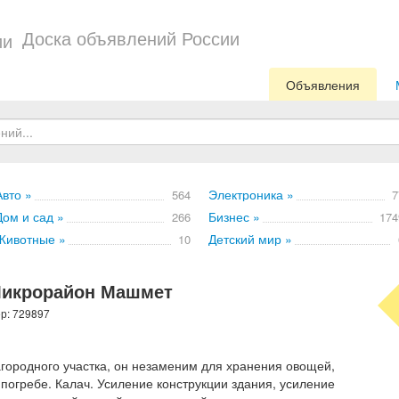
Доска объявлений России
Объявления
Авто »
Электроника »
564
7
Дом и сад »
Бизнес »
266
174
Животные »
Детский мир »
10
Микрорайон Машмет
ер: 729897
городного участка, он незаменим для хранения овощей,
 погребе. Калач. Усиление конструкции здания, усиление