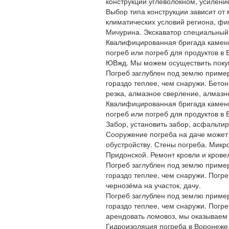
конструкций углеволокном, усилени
Выбор типа конструкции зависит от 
климатических условий региона, фи
Мичурина. Экскаватор специальный.
Квалифицированная бригада каменщ
погреб или погреб для продуктов в
ЮВжд. Мы можем осуществить поку
Погреб заглублен под землю пример
гораздо теплее, чем снаружи. Бето
резка, алмазное сверление, алмазн
Квалифицированная бригада каменщ
погреб или погреб для продуктов в 
Забор, установить забор, асфальтир
Сооружение погреба на даче может
обустройству. Стены погреба. Микр
Придонской. Ремонт кровли и крове
Погреб заглублен под землю пример
гораздо теплее, чем снаружи. Погре
чернозёма на участок, дачу.
Погреб заглублен под землю пример
гораздо теплее, чем снаружи. Погре
арендовать ломовоз, мы оказываем 
Гидроизоляция погреба в Воронеже.