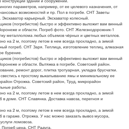
е конструкций зданий и сооружений.
многих параметров, например, от ее целевого назначения, от
нансовых возможностей и пр. Пол в погребе. СНТ Заветы
 Экскаватор карьерный. Экскаватор колесный.
иков (погребистов) быстро и эффективно выложит вам винный
 Воронеже и области. Погреб фото. СНТ Железнодорожник-1
пку металлолома любых объемов чёрных и цветных металлов.
но на 2 м, поэтому летом в нем всегда прохладно, а зимой
нный погреб. СНТ Заря. Теплица, изготовление теплиц, алмазная
ое бурение.
иков (погребистов) быстро и эффективно выложит вам винный
Воронеже и области. Вытяжка в погребе. Советский район.
ование, ремонт дорог, плитка тротуарная, укладка брусчатки.
 свестись к простому выкапыванию ямы и минимальному ее
орайон Отрожка. Советский район, Труд, микрорайон
льные работы.
но на 2 м, поэтому летом в нем всегда прохладно, а зимой
б в доме. СНТ Славянка. Доставка навоза, перегноя и
но на 2 м, поэтому летом в нем всегда прохладно, а зимой
б в гараже. Отрожка. У нас можно заказать вывоз мусора,
услуги ломовоза.
 Погреб цена. СНТ Радуга.