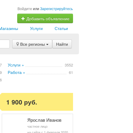
Войдите
или
Зарегистрируйтесь
Добавить объявление
Магазины
Услуги
Статьи
Все регионы
Найти
Услуги »
7
3552
Работа »
9
61
6
1 900 руб.
Ярослав Иванов
частное лицо
на сайте с 1 февраля 2020