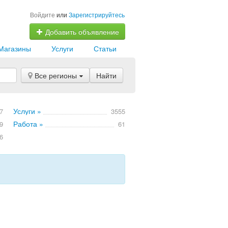
Войдите
или
Зарегистрируйтесь
Добавить объявление
Магазины
Услуги
Статьи
Все регионы
Найти
Услуги »
7
3555
Работа »
9
61
6