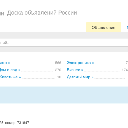
Доска объявлений России
Объявления
Авто »
Электроника »
566
7
Дом и сад »
Бизнес »
270
174
Животные »
Детский мир »
10
25, номер: 731847