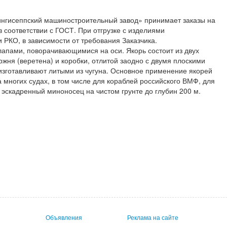
нгисеппский машиностроительный завод» принимает заказы на
в соответствии с ГОСТ. При отгрузке с изделиями
 РКО, в зависимости от требования Заказчика.
лапами, поворачивающимися на оси. Якорь состоит из двух
ржня (веретена) и коробки, отлитой заодно с двумя плоскими
изготавливают литыми из чугуна. Основное применение якорей
а многих судах, в том числе для кораблей российского ВМФ, для
 эскадренный миноносец на чистом грунте до глубин 200 м.
Объявления
Реклама на сайте