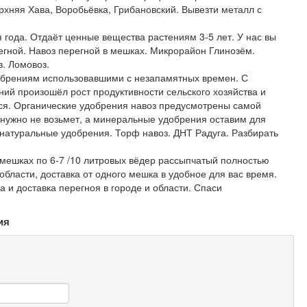
Верхняя Хава, Воробьёвка, Грибановский. Вывезти металл с
 года. Отдаёт ценные вещества растениям 3-5 лет. У нас вы
регной. Навоз перегной в мешках. Микрорайон Глинозём.
. Ломовоз.
добрениям использовавшими с незапамятных времен. С
ий произошёл рост продуктивности сельского хозяйства и
ься. Органические удобрения навоз предусмотрены самой
 нужно не возьмет, а минеральные удобрения оставим для
 натуральные удобрения. Торф навоз. ДНТ Радуга. Разбирать
в мешках по 6-7 /10 литровых вёдер рассыпчатый полностью
области, доставка от одного мешка в удобное для вас время.
а и доставка перегноя в городе и области. Спаси
ия