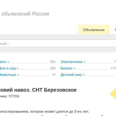
 объявлений России
Объявления
Авто »
Электроника »
564
7
Дом и сад »
Бизнес »
266
174
Животные »
Детский мир »
10
ровий навоз. СНТ Березовское
номер: 727259
постированием, которое может длится до 3-ех лет,