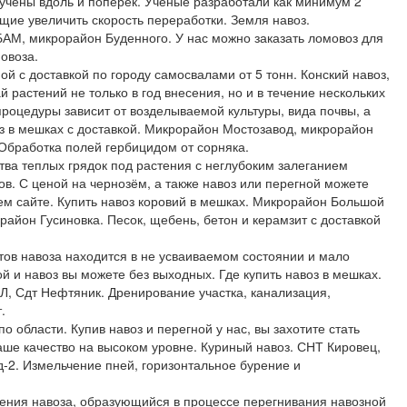
учены вдоль и поперек. Ученые разработали как минимум 2
ие увеличить скорость переработки. Земля навоз.
АМ, микрорайон Буденного. У нас можно заказать ломовоз для
мовоза.
ой с доставкой по городу самосвалами от 5 тонн. Конский навоз,
 растений не только в год внесения, но и в течение нескольких
роцедуры зависит от возделываемой культуры, вида почвы, а
оз в мешках с доставкой. Микрорайон Мостозавод, микрорайон
Обработка полей гербицидом от сорняка.
тва теплых грядок под растения с неглубоким залеганием
ов. С ценой на чернозём, а также навоз или перегной можете
ем сайте. Купить навоз коровий в мешках. Микрорайон Большой
район Гусиновка. Песок, щебень, бетон и керамзит с доставкой
ов навоза находится в не усваиваемом состоянии и мало
й и навоз вы можете без выходных. Где купить навоз в мешках.
, Сдт Нефтяник. Дренирование участка, канализация,
.
по области. Купив навоз и перегной у нас, вы захотите стать
аше качество на высоком уровне. Куриный навоз. СНТ Кировец,
-2. Измельчение пней, горизонтальное бурение и
ения навоза, образующийся в процессе перегнивания навозной