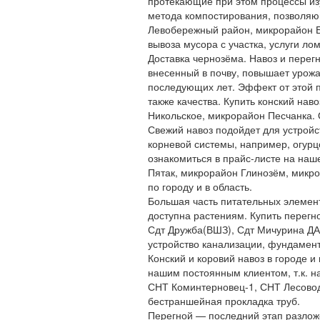
протекающие при этом процессы из
метода компостирования, позволяющ
Левобережный район, микрорайон Б
вывоза мусора с участка, услуги ло
Доставка чернозёма. Навоз и перегн
внесенный в почву, повышает урожай
последующих лет. Эффект от этой п
также качества. Купить конский нав
Никольское, микрорайон Песчанка. 
Свежий навоз подойдет для устройс
корневой системы, например, огурц
ознакомиться в прайс-листе на наш
Пятак, микрорайон Глинозём, микро
по городу и в область.
Большая часть питательных элемент
доступна растениям. Купить перегно
Сдт Дружба(ВШЗ), Сдт Мичурина ДАЛ
устройство канализации, фундамент
Конский и коровий навоз в городе и 
нашим постоянным клиентом, т.к. н
СНТ Коминтерновец-1, СНТ Лесовод
бестраншейная прокладка труб.
Перегной — последний этап разлож