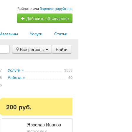
Войдите
или
Зарегистрируйтесь
Добавить объявление
Магазины
Услуги
Статьи
Все регионы
Найти
Услуги »
7
3553
Работа »
8
60
6
200 руб.
Ярослав Иванов
частное лицо