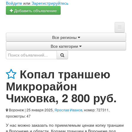
Войдите
или
Зарегистрируйтесь
Добавить объявление
Все регионы
Главная
Все категории
Объявления
Магазины
Копал траншею
Услуги
Микрорайон
Статьи
Чижовка
,
2 800 руб.
Воронеж
| 25 января 2025,
Ярослав Иванов
, номер: 727311,
просмотры: 47
У нас можно заказать по приемлемым ценам копку траншеи
в Воронеже и области. Копаем траншеи в Воронеже под