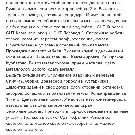
автополив, автоматический полив, навоз, доставка навоза.
Ручная выемка песка из ям и траншей до 2 м. Выкопать
траншею вручную, сложная процедура. И именно по этой
причине выгоднее обратиться к нам, и мы выкопаем для вас
любую траншею. Копка траншеи под кабель. СНТ Кировец,
СНТ Коминтерновец-1, СНТ Лесовод-2. Сварочные работы,
терассирование, терассы, торф, утепление, фасад,
шпунтирование, усиление оснований фундаментов.
Прокладка силового кабеля. Высадка клумб и дальнейший
уход за ними. Ширина траншеи. Кантемировка, Каширское,
Курбатово. Вывоз металлолома, прием металла, сдать
металлолом дорого, сдать металл.
Вырыть фундамент. Спиливание аварийных деревьев.
Спилить, уборка, древесной поросли и кустарников.
Демонтаж зданий и снос домов, слом строений. Установка
заборов. Вспашка и выравнивание земли. Копка траншеи за
1 метр. Центральный район. У нас есть авто контейнеровоз,
автовоз, автовышка, автогрейдер, автокран.
Земляные работы. Приводим в порядок земельные и дачные
участки. Траншея в земле. Сдт Нефтяник. Алмазное
сверление, алмазное сверление отверстий, алмазное
сверление бетона.