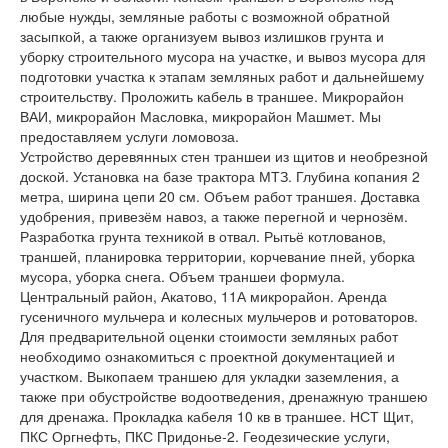
любые нужды, земляные работы с возможной обратной
засыпкой, а также организуем вывоз излишков грунта и
уборку строительного мусора на участке, и вывоз мусора для
подготовки участка к этапам земляных работ и дальнейшему
строительству. Проложить кабель в траншее. Микрорайон
ВАИ, микрорайон Масловка, микрорайон Машмет. Мы
предоставляем услуги ломовоза.
Устройство деревянных стен траншеи из щитов и необрезной
доской. Установка на базе трактора МТЗ. Глубина копания 2
метра, ширина цепи 20 см. Объем работ траншея. Доставка
удобрения, привезём навоз, а также перегной и чернозём.
Разработка грунта техникой в отвал. Рытьё котлованов,
траншей, планировка территории, корчевание пней, уборка
мусора, уборка снега. Объем траншеи формула.
Центральный район, Акатово, 11А микрорайон. Аренда
гусеничного мульчера и колесных мульчеров и ротоваторов.
Для предварительной оценки стоимости земляных работ
необходимо ознакомиться с проектной документацией и
участком. Выкопаем траншею для укладки заземления, а
также при обустройстве водоотведения, дренажную траншею
для дренажа. Прокладка кабеля 10 кв в траншее. НСТ Щит,
ПКС Оргнефть, ПКС Придонье-2. Геодезические услуги,