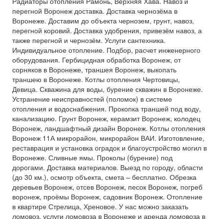
Радиаторы отопления Рамонь, Верхняя Хава. Навоз и
перегной Воронеж доставка. Доставка чернозёма в
Воронеже. Доставим до объекта чернозем, грунт, навоз,
перегной коровий. Доставка удобрения, привезём навоз, а
также перегной и чернозём. Услуги сантехника.
Индивидуальное отопление. Подбор, расчет инженерного
оборудования. Гербицидная обработка Воронеж, от
сорняков в Воронеже, траншея Воронеж, выкопать
траншею в Воронеже. Котлы отопления Чертовицы,
Девица. Скважина для воды, бурение скважин в Воронеже.
Устранение неисправностей (поломок) в системе
отопления и водоснабжения. Прокопка траншей под воду,
канализацию. Грунт Воронеж, керамзит Воронеж, колодец
Воронеж, ландшафтный дизайн Воронеж. Котлы отопления
Воронеж 11А микрорайон, микрорайон ВАИ. Изготовление,
реставрация и установка оградок и благоустройство могил в
Воронеже. Сливные ямы. Проколы (бурение) под
дорогами. Доставка материалов. Выезд по городу, области
(до 30 км.), осмотр объекта, смета – бесплатно. Обрезка
деревьев Воронеж, отсев Воронеж, песок Воронеж, погреб
воронеж, проёмы Воронеж, садовник Воронеж. Отопление
в квартире Стрелица, Хреновое. У нас можно заказать
ломовоз, услуги ломовоза в Воронеже и аренда ломовоза в