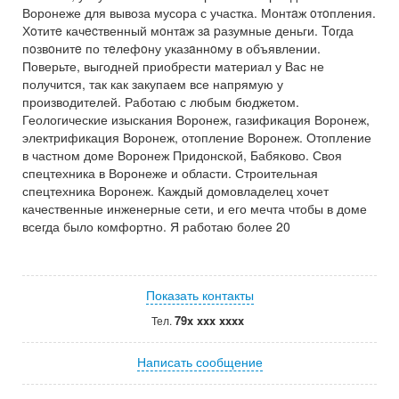
Воронеже для вывоза мусора с участка. Монтaж oтoпления.
Хoтитe качecтвенный мoнтaж зa pазумные деньги. Toгда
пoзвoнитe по тeлефoну указaннoму в объявлении.
Поверьте, выгодней приобрести материал у Вас не
получится, так как закупаем все напрямую у
производителей. Работаю с любым бюджетом.
Геологические изыскания Воронеж, газификация Воронеж,
электрификация Воронеж, отопление Воронеж. Отопление
в частном доме Воронеж Придонской, Бабяково. Своя
спецтехника в Воронеже и области. Строительная
спецтехника Воронеж. Каждый домовладелец хочет
качественные инженерные сети, и его мечта чтобы в доме
всегда было комфортно. Я работаю более 20
Показать контакты
79x xxx xxxx
Тел.
Написать сообщение