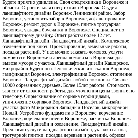
Будете приятно удивлены. Своя спецтехника в Воронеже и
области. Строительная спецтехника Воронеж. Студия
ландшафтного дизайна Воронеж Ленинский район. Забор
Воронеж, установить забор в Воронеже, асфальтирование
Воронеж, ремонт дорог в Воронеже, плитка тротуарная
Воронеж, укладка брусчатки в Воронеже. Специалист по
ландшафтному дизайну. Опыт работы более 12 лет.
Ландшафтный дизайн. Ландшафтный дизайн. Комплексное
озеленение под ключ! Проектирование, земельные работы,
посадка растений. У нас можно заказать ломовоз, услуги
ломовоза в Воронеже и аренда ломовоза в Воронеже для
вывоза мусора с участка. Ландшафтный дизайн Каширское,
микрорайон Буденного. Геологические изыскания Воронеж,
газификация Воронеж, электрификация Воронеж, отопление
Воронеж. Ландшафтный дизайн любой сложности. Свыше
10000 обрезанных деревьев. Более 15лет работы. Стоимость
зависит от сложности работы, для уточнения цены звоните по
телефону. Опрыскивание от сорняка гербицидами,
уничтожение сорняков Воронеж. Ландшафтный дизайн
участка фото Микрорайон Западный Поселок, микрорайон
Новый. Устройство фундамента в Воронеже, корчевание
Воронеж, корчевание пней в Воронеже, расчистка Воронеж.
Ландшафтный дизайн и озеленение. Ландшафтный дизайн.
Предлагаю услуги ландшафтного дизайна, укладка газона,
тротуарной плитки, посадка деревьев и растений, обрезка,