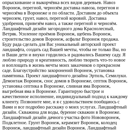
опрыскивание и выкорчёвка всех видов деревьев. Навоз
Воронеж, перегной, чернозём доставка навоза, перегноя и
чернозёма в Воронеже и по области. Доставим до объекта
чернозем, грунт, навоз, перегной коровий. Доставка
удобрения, привезём навоз, а также перегной и чернозём.
Ландшафтный дизайн загородного дома Краснолесный,
Ветряк. Усиление проёмов Воронеж, щебень Воронеж,
строительство домов Воронеж, асфальт Воронеж продажа.
Буду рада сделать для Вас уникальный авторский проект
ландшафта, создать сад Вашей мечты, чтобы не только Вы, но
и Ваши дети и внуки гордились и радовались Вашему саду. Я
люблю природу и креативность, люблю творить что-то новое
и воплощать в жизнь мечты моих заказчиков о прекрасном
саде. Благоустройство захоронений Воронеж, установка
памятника. Проект ландшафтного дизайна Эртиль, Семилуки.
Демонтаж Воронеж, снос домов в Воронеже, септик Воронеж,
установка септика в Воронеже, сливная яма Воронеж,
выгребная яма в Воронеже. Гарантирую быстрое и
качественное исполнение, индивидуальный подход к каждому
клиенту. Позвоните мне, и я с удовольствием пообщаюсь с
Вами и все подробно расскажу о моих услугах. Ландшафтный
дизайн. Скважина для воды, бурение скважин в Воронеже.
Ландшафтный дизайн дачного участка фото Нововоронеж,
Подклетное. Грунт Воронеж, керамзит Воронеж, колодец
Воронеж, ландшафтный дизайн Воронеж. Ландшафтный