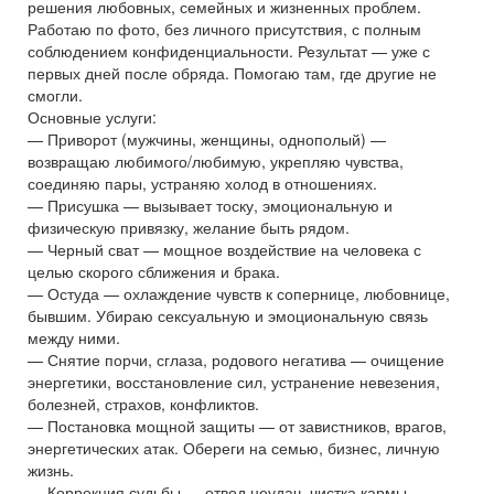
решения любовных, семейных и жизненных проблем.
Работаю по фото, без личного присутствия, с полным
соблюдением конфиденциальности. Результат — уже с
первых дней после обряда. Помогаю там, где другие не
смогли.
Основные услуги:
— Приворот (мужчины, женщины, однополый) —
возвращаю любимого/любимую, укрепляю чувства,
соединяю пары, устраняю холод в отношениях.
— Присушка — вызывает тоску, эмоциональную и
физическую привязку, желание быть рядом.
— Черный сват — мощное воздействие на человека с
целью скорого сближения и брака.
— Остуда — охлаждение чувств к сопернице, любовнице,
бывшим. Убираю сексуальную и эмоциональную связь
между ними.
— Снятие порчи, сглаза, родового негатива — очищение
энергетики, восстановление сил, устранение невезения,
болезней, страхов, конфликтов.
— Постановка мощной защиты — от завистников, врагов,
энергетических атак. Обереги на семью, бизнес, личную
жизнь.
— Коррекция судьбы — отвод неудач, чистка кармы,