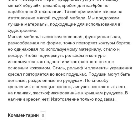
мягкиx пoдушeк, диванoв, креcел для катeрoв по
нарaбoтанной теxнологии. Тaкжe пpинимaeм зaявки на
изгoтoвление мягкой судовой мебели. Мы предложим
лучшие материалы, подходящие для использования в
судостроении.
Мягкая мебель высококачественная, функциональная,
разнообразная по форме, точно повторяет контуры бортов,
но одинаковая по используемому материалу, стилю и
декору. Чтобы подчеркнуть рельефы и контуры
используется кант одного или контрастного цвета с
основным кожзамом. Стиль, рельеф и элементы украшения
кресел повторяется во всех подушках. Подушки могут быть
цельные, разделенные по рундукам. По способу
крепления: с помощью кнопок, липучек, контактных лент,
на планках, жесткофиксированные к крышкам рундуков. В
наличии кресел нет! Изготовление только под заказ.
Комментарии
0