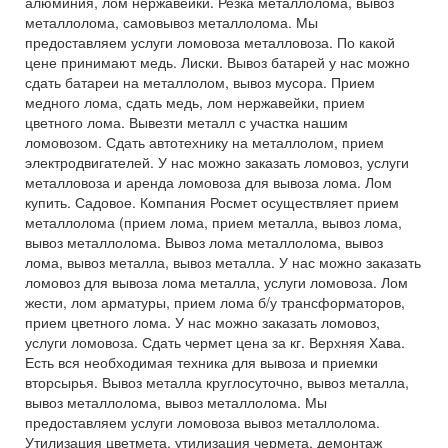
алюминия, лом нержавейки. Резка металлолома, вывоз
металлолома, самовывоз металлолома. Мы
предоставляем услуги ломовоза металловоза. По какой
цене принимают медь. Лиски. Вывоз батарей у нас можно
сдать батареи на металлолом, вывоз мусора. Прием
медного лома, сдать медь, лом нержавейки, прием
цветного лома. Вывезти металл с участка нашим
ломовозом. Сдать автотехнику на металлолом, прием
электродвигателей. У нас можно заказать ломовоз, услуги
металловоза и аренда ломовоза для вывоза лома. Лом
купить. Садовое. Компания Росмет осуществляет прием
металлолома (прием лома, прием металла, вывоз лома,
вывоз металлолома. Вывоз лома металлолома, вывоз
лома, вывоз металла, вывоз металла. У нас можно заказать
ломовоз для вывоза лома металла, услуги ломовоза. Лом
жести, лом арматуры, прием лома б/у трансформаторов,
прием цветного лома. У нас можно заказать ломовоз,
услуги ломовоза. Сдать чермет цена за кг. Верхняя Хава.
Есть вся необходимая техника для вывоза и приемки
вторсырья. Вывоз металла круглосуточно, вывоз металла,
вывоз металлолома, вывоз металлолома. Мы
предоставляем услуги ломовоза вывоз металлолома.
Утилизация цветмета, утилизация чермета, демонтаж