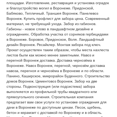
площадки. Изготовление, реставрация и установка оградок
и благоустройство могил в Воронеже. Придонской,
Бабяково, Тепличный. Траншея Воронеж. Панелевоз
Воронеж. Купить профлист для забора цена. Современный
материал, не требующий ухода. Забор из габионов.
Габионы - новое слово в ландшафтном дизайне и
ограждениях. Обработка участка от сорняков гербицидами
в Воронеже. Боровое, Придонское, Воля. Ландшафтный
дизайн Воронеж. Ресайклер. Монтаж забора под ключ.
Прокат осуществлен таким образом, чтобы места нахлеста
листов были как можно менее заметными. Навоз и
перегной Воронеж доставка. Доставка чернозёма в
Воронеже. Навоз Воронеж, перегной, чернозём доставка
навоза, перегноя и чернозёма в Воронеже и по области.
Панино, Каширское, микрорайон Буденного. Строительство
домов Воронеж. Цементовоз Воронеж. Забор на две
стороны. Подконструкция (или подсистема) забора
выполняется из профильной трубы квадратного или
прямоугольного сечения. Строительная компания
предлагает вам свои услуги по установке ограждения для
дачи в Воронеже по доступным ценам. Песок, щебень,
бетон и керамзит с доставкой по Воронежу и в область.