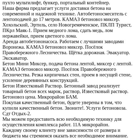
пухто мультилифт, бункер, портальный контейнер.
Наша фирма предлагает услуги доставки бетона на
современной и надежной технике. Автобетоносмеситель с
лентоподачей до 17 метров. КАМАЗ бетоновоз миксер.
Хохольский, Эртиль, село Новогремяченское, ПКЛП Турист,
ПКрл Маяк-1. Прием медного лома, сдать медь, лом
нержавейки, прием цветного лома.
Аренда автобетононасоса. Работаем с лучшими заводами
Воронежа. КАМАЗ бетоновоз миксер. Посёлок
Правобережного Лесничества. Щётка дорожная. Эвакуатор.
Экскаватор.
Бетон Мини Миксер, подача бетона лентой, миксер с лентой.
КАМАЗ бетоновоз миксер. Посёлок Правобережного
Лесничества. Резка кирпичных стен, проем в несущей стене,
усиление деревянных конструкций.
Бетон Известковый Раствор. Бетонный завод реализует
товарный бетон всех марок, раствор, Известковый раствор.
Бетоновоз цена. Микрорайон БАМ.
Покупая качественный бетон, будете уверены в том, что
купили качественный бетон. Звоните!. Услуги бетоновоза.
Сдт Отдых-2.
Мы можем предоставить всю необходимую технику для
осуществления комплекса работ. 11А микрорайон.
Каждому своему клиенту вне зависимости от размера и
бюджета мы стремимся оказать все необходимое внимание.