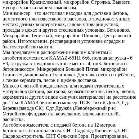
микрорайон Краснолесный, микрорайон Отрожка. Вывезти
мусор с участка нашим ломовозом.
Минимиксер - это настоящая находка для доставки бетона,
цементного или известкового раствора, в труднодоступных
местах: дачных кооперативах, садовых товариществах,
проезды в цехах и других стесненных условиях. Бетоновоз.
Микрорайон Тенистый, микрорайон Шилово, Центральный
район. Изготовление, реставрация и установка оградок и
благоустройство могил.
Мы предлагаем в распоряжение нашим клиентам 3
автобетоносмесителя KAMAZ-65111 6х6, полная загрузка - 6
м3, загрузка в труднодоступные места - 4,5 м3. Бетоновоз с
бетононасосом. Микрорайон Большой Пятак, микрорайон
Глинозём, микрорайон Гусиновка. Доставка песка и щебёнки,
а также керамзита, песок и щебень доставка.
Миксер с лентой предназначен для подачи строительных
материалов (бетона, раствора, керамзитобетона, песка, щебня,
керамзита и других видов сыпучих материалов) на расстояние
до 17 м. КАМАЗ бетоновоз миксер. ПСК Тихий Дон-3, Сдт
Березка(завода СК), Сдт Дружба (Левобережный р-н).
Устройство фундамента, корчевание, корчевание пней,
расчистка.
Автобетоносмеситель с подачей бетона на 12 метров.
Бетоновоз с бетононасосом. СНТ Садовод-Любитель, СНТ
Садовод-строитель, СНТ Сельские Зори. Проектирование,