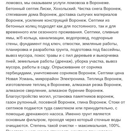
ломовоз, мы оказываем услуги ломовоза в Воронеже.
Бетонный септик Лиски, Хохольский. Чистка снега Воронеж,
стягивание дома Воронеж, доставка сыпучих материалов
Воронеж, усиление конструкций Воронеж. Септики из
бетонных колец подходят как для постоянного, так и для
временного или сезонного проживания. Септики, сливные
ямы, ж/б кольца, канализации, водопровод, подпорные
стены, фундамент под ключ, отмостки, земляные работы,
планировка и разработка грунта, подготовка под бассейны,
вывоз мусора, покос травы и с пил деревьев и выкорчевка
пней, земельные работы (дренаж), уборка участка, вывоз
мусора, работы в саду. Опрыскивание от сорняка
гербицидами, уничтожение сорняков Воронеж. Септики цена
Новая Усмань, микрорайон Электроника. Теплица Воронеж,
изготовление теплиц в Воронеже, алмазная резка Воронеж,
алмазное сверление, алмазное бурение Воронеж.
Благоустройство могил, установка памятников воронеж,
газон рулонный, посевной Воронеж, глина Воронеж. Стоки от
септиков подаются туда самотеком или принудительно, с
помощью дренажного насоса. Именно грунт является
основным фильтром, проходя через который сточные воды
очищаются. Степень такой очистки – максимальная, 100%.