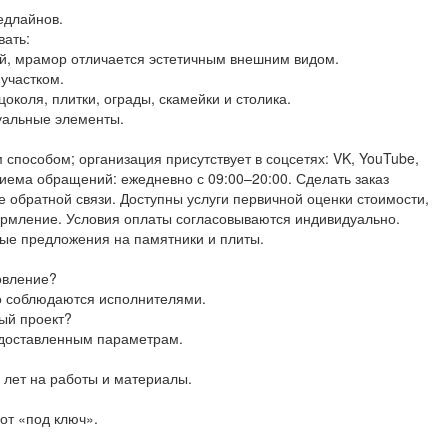
едлайнов.
вать:
ый, мрамор отличается эстетичным внешним видом.
участком.
околя, плитки, ограды, скамейки и столика.
уальные элементы.
способом; организация присутствует в соцсетях: VK, YouTube,
иема обращений: ежедневно с 09:00–20:00. Сделать заказ
не обратной связи. Доступны услуги первичной оценки стоимости,
рмление. Условия оплаты согласовываются индивидуально.
ые предложения на памятники и плиты.
овление?
го соблюдаются исполнителями.
ый проект?
едоставленным параметрам.
0 лет на работы и материалы.
бот «под ключ».