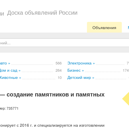
Доска объявлений России
Объявления
Авто »
Электроника »
566
7
Дом и сад »
Бизнес »
264
174
Животные »
Детский мир »
10
— создание памятников и памятных
мер: 735771
ирует с 2016 г. и специализируется на изготовлении