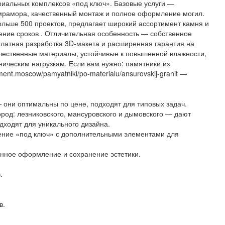
риальных комплексов «под ключ». Базовые услуги —
 мрамора, качественный монтаж и полное оформление могил.
льше 500 проектов, предлагает широкий ассортимент камня и
ение сроков . Отличительная особенность — собственное
платная разработка 3D-макета и расширенная гарантия на
ачественные материалы, устойчивые к повышенной влажности,
ическим нагрузкам. Если вам нужно: памятники из
ent.moscow/pamyatniki/po-materialu/ansurovskij-granit —
 они оптимальны по цене, подходят для типовых задач.
ород: лезниковского, мансуровского и дымовского — дают
дходят для уникального дизайна.
ние «под ключ» с дополнительными элементами для
енное оформление и сохранение эстетики.
.
.
в.