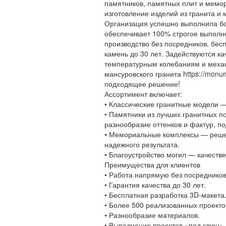
памятников, памятных плит и мемо
изготовление изделий из гранита и
Организация успешно выполнила бо
обеспечивает 100% строгое выполн
производство без посредников, бес
камень до 30 лет. Задействуются к
температурным колебаниям и механ
мансуровского гранита https://monum
подходящее решение!
Ассортимент включает:
• Классические гранитные модели —
• Памятники из лучших гранитных п
разнообразие оттенков и фактур, по
• Мемориальные комплексы — реше
надежного результата.
• Благоустройство могил — качеств
Преимущества для клиентов
• Работа напрямую без посредников
• Гарантия качества до 30 лет.
• Бесплатная разработка 3D-макета
• Более 500 реализованных проекто
• Разнообразие материалов.
• Выполнение проектов «под ключ».