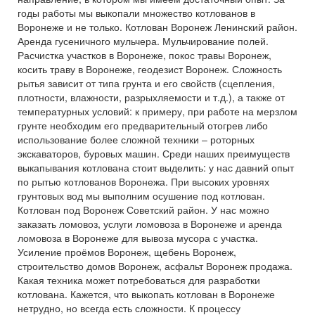
годы работы мы выкопали множество котлованов в
Воронеже и не только. Котлован Воронеж Ленинский район.
Аренда гусеничного мульчера. Мульчирование полей.
Расчистка участков в Воронеже, покос травы Воронеж,
косить траву в Воронеже, геодезист Воронеж. Сложность
рытья зависит от типа грунта и его свойств (сцепления,
плотности, влажности, разрыхляемости и т.д.), а также от
температурных условий: к примеру, при работе на мерзлом
грунте необходим его предварительный отогрев либо
использование более сложной техники – роторных
экскаваторов, буровых машин. Среди наших преимуществ
выкапывания котлована стоит выделить: у нас давний опыт
по рытью котлованов Воронежа. При высоких уровнях
грунтовых вод мы выполним осушение под котлован.
Котлован под Воронеж Советский район. У нас можно
заказать ломовоз, услуги ломовоза в Воронеже и аренда
ломовоза в Воронеже для вывоза мусора с участка.
Усиление проёмов Воронеж, щебень Воронеж,
строительство домов Воронеж, асфальт Воронеж продажа.
Какая техника может потребоваться для разработки
котлована. Кажется, что выкопать котлован в Воронеже
нетрудно, но всегда есть сложности. К процессу