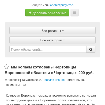
Войдите
или
Зарегистрируйтесь
Добавить объявление
Главная
Все регионы
Объявления
Все категории
Магазины
Услуги
Статьи
Мы копаем котлованы Чертовицы
Воронежской области и в Чертовицах
,
200 руб.
Воронеж
| 13 марта 2022,
Ярослав Иванов
, номер: 707383,
просмотры: 132
Котлован Воронеж, поможем грамотно выкопать котлован
по выгодным ценам в Воронеже. Копка котлованов, это
направление, в котором мы имеем достаточный опыт. За