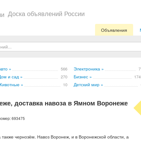
Доска объявлений России
Объявления
Авто »
Электроника »
566
7
Дом и сад »
Бизнес »
270
174
Животные »
Детский мир »
10
еже, доставка навоза в Ямном Воронеже
номер: 693475
 также чернозём. Навоз Воронеж, и в Воронежской области, а