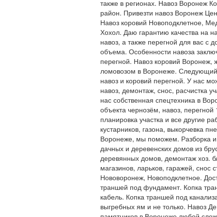
также в регионах. Навоз Воронеж К
район. Привезти навоз Воронеж Це
Навоз коровий Новоподклетное, Мед
Хохол. Даю гарантию качества на н
навоз, а также перегной для вас с 
объема. Особенности навоза заключе
перегной. Навоз коровий Воронеж, 
ломовозом в Воронеже. Следующий п
навоз и коровий перегной. У нас мо
навоз, демонтаж, снос, расчистка у
нас собственная спецтехника в Вор
объекта чернозём, навоз, перегной 
планировка участка и все другие ра
кустарников, газона, выкорчевка пн
Воронеже, мы поможем. Разборка и
дачных и деревенских домов из бру
деревянных домов, демонтаж хоз. бл
магазинов, ларьков, гаражей, снос 
Нововоронеж, Новоподклетное. Дост
траншей под фундамент. Копка тран
кабель. Копка траншей под канализ
выгребных ям и не только. Навоз Де
памятников в Воронеже любой слож