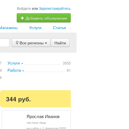
Войдите
или
Зарегистрируйтесь
Добавить объявление
Магазины
Услуги
Статьи
Все регионы
Найти
Услуги »
7
3555
Работа »
9
61
6
344 руб.
Ярослав Иванов
частное лицо
на сайте с 1 февраля 2020