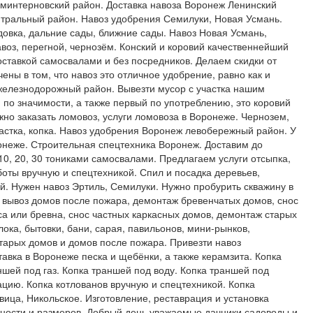
оминтерновский район. Доставка навоза Воронеж Ленинский
нтральный район. Навоз удобрения Семилуки, Новая Усмань.
овка, дальние сады, ближние сады. Навоз Новая Усмань,
авоз, перегной, чернозём. Конский и коровий качественнейший
доставкой самосвалами и без посредников. Делаем скидки от
ны в том, что навоз это отличное удобрение, равно как и
железнодорожный район. Вывезти мусор с участка нашим
о значимости, а также первый по употреблению, это коровий
жно заказать ломовоз, услуги ломовоза в Воронеже. Чернозем,
частка, копка. Навоз удобрения Воронеж левобережный район. У
онеже. Строительная спецтехника Воронеж. Доставим до
10, 20, 30 тониками самосвалами. Предлагаем услуги отсыпка,
боты вручную и спецтехникой. Спил и посадка деревьев,
ей. Нужен навоз Эртиль, Семилуки. Нужно пробурить скважину в
 вывоз домов после пожара, демонтаж бревенчатых домов, снос
са или бревна, снос частных каркасных домов, демонтаж старых
ока, бытовки, бани, сарая, павильонов, мини-рынков,
старых домов и домов после пожара. Привезти навоз
авка в Воронеже песка и щебёнки, а также керамзита. Копка
шей под газ. Копка траншей под воду. Копка траншей под
ацию. Копка котлованов вручную и спецтехникой. Копка
вица, Никольское. Изготовление, реставрация и установка
ности и размеров. Добрый день уважаемые дачники садоводы и