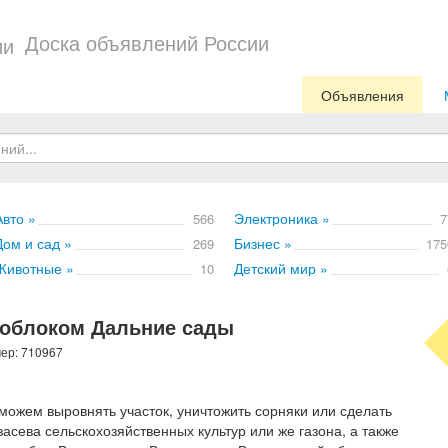
Доска объявлений России
Объявления
Авто »
Электроника »
566
7
Дом и сад »
Бизнес »
269
175
Животные »
Детский мир »
10
тоблоком Дальние сады
мер: 710967
можем выровнять участок, уничтожить сорняки или сделать
асева сельскохозяйственных культур или же газона, а также