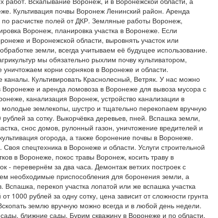
 работ. Вскапывание Воронеж, и в Воронежской области, а
неже. Культивация почвы Воронеж Ленинский район. Аренда
г по расчистке полей от ДКР. Земляные работы Воронеж,
ровка Воронеж, планировка участка в Воронеже. Если
оронеже и Воронежской области, выровнять участок или
и обработке земли, всегда учитываем её будущее использование.
агрикультур мы обязательно рыхлим почву культиватором,
 уничтожаем корни сорняков в Воронеже и области.
 каналы. Культивировать Краснолесный, Ветряк. У нас можно
 в Воронеже и аренда ломовоза в Воронеже для вывоза мусора с
оронеже, канализация Воронеж, устройство канализации в
 молодые землекопы, шустро и тщательно перекопаем вручную
рублей за сотку. Выкорчёвка деревьев, пней. Вспашка земли,
участка, снос домов, рулонный газон, уничтожение вредителей и
культивация огорода, а также боронение почвы в Воронеже.
 Своя спецтехника в Воронеже и области. Услуги строительной
тков в Воронеже, покос травы Воронеж, косить траву в
ок - перевернём за два часа. Демонтаж ветхих построек с
ем необходимые приспособления для боронения земли, а
. Вспашка, перекоп участка лопатой или же вспашка участка
т 1000 рублей за одну сотку, цена зависит от сложности грунта
 Вскопать землю вручную можно всегда и в любой день недели.
сады, ближние сады. Бурим скважину в Воронеже и по области.