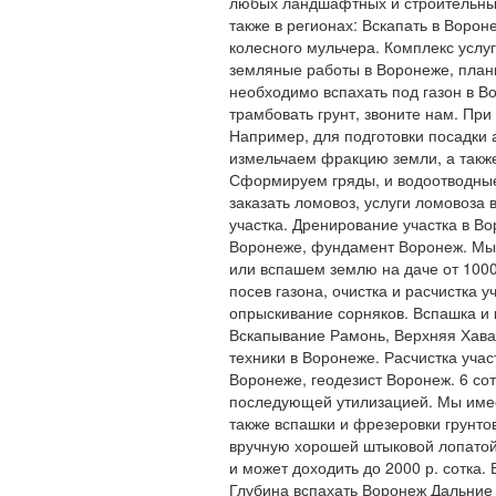
любых ландшафтных и строительных
также в регионах: Вскапать в Воро
колесного мульчера. Комплекс услу
земляные работы в Воронеже, плани
необходимо вспахать под газон в В
трамбовать грунт, звоните нам. Пр
Например, для подготовки посадки 
измельчаем фракцию земли, а также
Сформируем гряды, и водоотводные
заказать ломовоз, услуги ломовоза
участка. Дренирование участка в В
Воронеже, фундамент Воронеж. Мы
или вспашем землю на даче от 1000 
посев газона, очистка и расчистка 
опрыскивание сорняков. Вспашка и 
Вскапывание Рамонь, Верхняя Хава.
техники в Воронеже. Расчистка учас
Воронеже, геодезист Воронеж. 6 сот
последующей утилизацией. Мы име
также вспашки и фрезеровки грунтов
вручную хорошей штыковой лопатой о
и может доходить до 2000 р. сотка.
Глубина вспахать Воронеж Дальние 