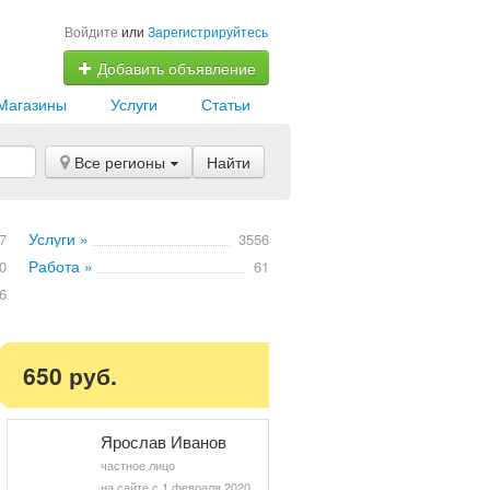
Войдите
или
Зарегистрируйтесь
Добавить объявление
Магазины
Услуги
Статьи
Все регионы
Найти
Услуги »
7
3556
Работа »
0
61
6
650 руб.
Ярослав Иванов
частное лицо
на сайте с 1 февраля 2020