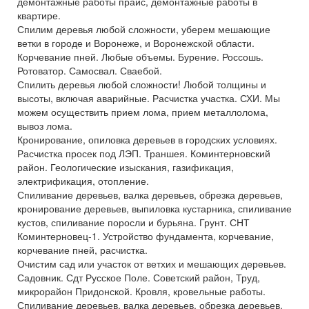
демонтажные работы прайс, демонтажные работы в
квартире.
Спилим деревья любой сложности, уберем мешающие
ветки в городе и Воронеже, и Воронежской области.
Корчевание пней. Любые объемы. Бурение. Россошь.
Ротоватор. Самосвал. Сваебой.
Спилить деревья любой сложности! Любой толщины и
высоты, включая аварийные. Расчистка участка. СХИ. Мы
можем осуществить прием лома, прием металлолома,
вывоз лома.
Кронирование, опиловка деревьев в городских условиях.
Расчистка просек под ЛЭП. Траншея. Коминтерновский
район. Геологические изыскания, газификация,
электрификация, отопление.
Спиливание деревьев, валка деревьев, обрезка деревьев,
кронирование деревьев, выпиловка кустарника, спиливание
кустов, спиливание поросли и бурьяна. Грунт. СНТ
Коминтерновец-1. Устройство фундамента, корчевание,
корчевание пней, расчистка.
Очистим сад или участок от ветхих и мешающих деревьев.
Садовник. Сдт Русское Поле. Советский район, Труд,
микрорайон Придонской. Кровля, кровельные работы.
Спиливание деревьев, валка деревьев, обрезка деревьев,