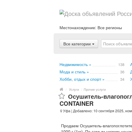
Местонахождение:
Все регионы
Все категории
Недвижимость »
138
Мода и стиль »
36
Хобби, отдых и спорт »
34
/
Услуги
/
Прочие услуги
Осушитель-влагопог
CONTAINER
Уфа
| Добавлено: 10 сентября 2025, ном
Продаем Осушитель-влагопоглотит
1000 г (1кг). По самым низким цена