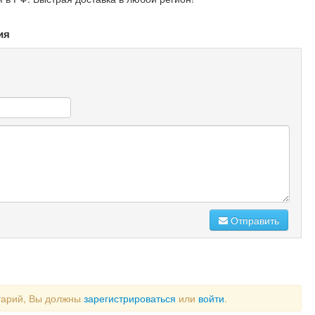
ия
Отправить
тарий, Вы должны
зарегистрироваться
или
войти
.