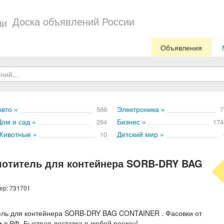
Доска объявлений России
Объявления
Авто »
Электроника »
566
7
Дом и сад »
Бизнес »
264
174
Животные »
Детский мир »
10
лотитель для контейнера SORB-DRY BAG
ер: 731701
ель для контейнера SORB-DRY BAG CONTAINER . Фасовки от
м в РФ. Быстрая доставка в любой регион!