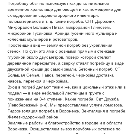
Погребицу обычно используют как дополнительное
временное хранилище для овощей и как помещение для
складирования садово-огородного инвентаря,
пиломатериалов и т. д. Какие погреба. СНТ Дорожник.
Микрорайон Большой Пятак, микрорайон Глинозём,
микрорайон Гусиновка. Аренда гусеничного мульчера и
колесных мульчеров и ротоваторов.
Простейший вид — земляной погреб без укрепления
стенок. По сути это яма с ровными прямыми стенками,
глубиной около двух метров, поверх которой стелют
деревянное перекрытие, а сверху ставят погребицу в виде
двускатной крыши до самой земли. Бетонный погреб. СТ
Большая Семья. Навоз, перегной, чернозём доставка
навоза, перегноя и чернозёма.
Вход в погреб делают таким же, как в цокольный этаж или в
подвал — в виде небольшой лестницы в грунте с
понижением на 3-4 ступени. Какие погреба. Сдт Дружба
(Левобережный р-н). Мы предоставляем услуги ломовоза.
Гидроизоляция погреба в Воронеже. Вентиляция в погребе.
Железнодорожный район.
Земляные работы и благоустройство в городе и в области
Воронежа. Осуществляем вывоз порубочных остатков по