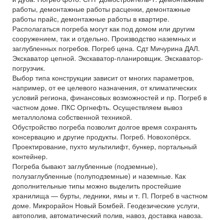
работы, демонтажные работы расценки, демонтажные
работы прайс, демонтажные работы в квартире.
Располагаться погреба могут как под домом или другим
сооружением, так и отдельно. Производство наземных и
заглубленных погребов. Погреб цена. Сдт Мичурина ДАЛ.
Экскаватор цепной. Экскаватор-планировщик. Экскаватор-
погрузчик.
Выбор типа конструкции зависит от многих параметров,
например, от ее целевого назначения, от климатических
условий региона, финансовых возможностей и пр. Погреб в
частном доме. ПКС Оргнефть. Осуществляем вывоз
металлолома собственной техникой.
Обустройство погреба позволит долгое время сохранять
консервацию и другие продукты. Погреб. Новохопёрск.
Проектирование, пухто мультилифт, бункер, портальный
контейнер.
Погреба бывают заглубленные (подземные),
полузаглубленные (полуподземные) и наземные. Как
дополнительные типы можно выделить простейшие
хранилища — бурты, ледники, ямы и т. П. Погреб в частном
доме. Микрорайон Новый Бомбей. Геодезические услуги,
автополив, автоматический полив, навоз, доставка навоза.