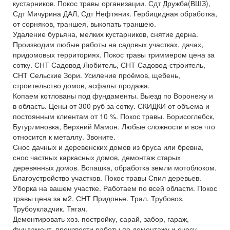
кустарников. Покос травы организации. Сдт Дружба(ВШЗ),
Сдт Мичурина ДАЛ, Сдт Нефтяник. Гербицидная обработка,
от сорняков, траншея, выкопать траншею.
Удаление бурьяна, мелких кустарников, снятие дерна.
Производим любые работы на садовых участках, дачах,
придомовых территориях. Покос травы триммером цена за
сотку. СНТ Садовод-Любитель, СНТ Садовод-строитель,
СНТ Сельские Зори. Усиление проёмов, щебень,
строительство домов, асфальт продажа.
Копаем котлованы под фундаменты. Выезд по Воронежу и
в область. Цены от 300 руб за сотку. СКИДКИ от объема и
постоянным клиентам от 10 %. Покос травы. Борисоглебск,
Бутурлиновка, Верхний Мамон. Любые сложности и все что
относится к металлу. Звоните.
Снос дачных и деревенских домов из бруса или бревна,
снос частных каркасных домов, демонтаж старых
деревянных домов. Вспашка, обработка земли мотоблоком.
Благоустройство участков. Покос травы Спил деревьев.
Уборка на вашем участке. Работаем по всей области. Покос
травы цена за м2. СНТ Придонье. Трал. Трубовоз.
Трубоукладчик. Тягач.
Демонтировать хоз. постройку, сарай, забор, гараж,
фундамент, произвести работы по демонтажу и сносу