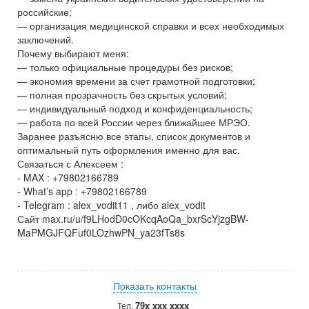
российские;
— организация медицинской справки и всех необходимых
заключений.
Почему выбирают меня:
— только официальные процедуры без рисков;
— экономия времени за счет грамотной подготовки;
— полная прозрачность без скрытых условий;
— индивидуальный подход и конфиденциальность;
— работа по всей России через ближайшее МРЭО.
Заранее разъясню все этапы, список документов и
оптимальный путь оформления именно для вас.
Связаться с Алексеем :
- MAX : +79802166789
- What’s app : +79802166789
- Telegram : alex_vodit11 , либо alex_vodit
Сайт max.ru/u/f9LHodD0cOKcqAoQa_bxrScYjzgBW-
MaPMGJFQFuf0LOzhwPN_ya23fTs8s
Показать контакты
79x xxx xxxx
Тел.