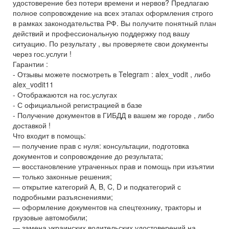
удостоверение без потери времени и нервов? Предлагаю
полное сопровождение на всех этапах оформления строго
в рамках законодательства РФ. Вы получите понятный план
действий и профессиональную поддержку под вашу
ситуацию. По результату , вы проверяете свои документы
через гос.услуги !
Гарантии :
- Отзывы можете посмотреть в Telegram : alex_vodit , либо
alex_vodit11
- Отображаются на гос.услугах
- С официальной регистрацией в базе
- Получение документов в ГИБДД в вашем же городе , либо
доставкой !
Что входит в помощь:
— получение прав с нуля: консультации, подготовка
документов и сопровождение до результата;
— восстановление утраченных прав и помощь при изъятии
— только законные решения;
— открытие категорий A, B, C, D и подкатегорий с
подробными разъяснениями;
— оформление документов на спецтехнику, тракторы и
грузовые автомобили;
— замена украинских водительских удостоверений на