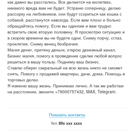
как давно вы расстались. Все делается на молитвах,
никакого вреда вам не будет. Устраню соперницу, делаю
рассорку на любовников, они будут ссориться как кошка с
собакой, расстанутся навсегда. Если вам плохо и больно
обращайтесь помогу. Если вы одиноки и вам трудно
встретить свою вторую половину. Я просмотрю ситуацию и
в скором времени вы не будете одни. Сниму порчу, сглаз,
проклятие. Сниму венец безбрачия.
Магия денег, притяну деньги, открою денежный канал.
Бизнес магия, помогу в проведение сделки любой вопрос
решиться в вашу пользу. Подниму ваш бизнес.
Ставлю оберег сакральный на всю жизнь никто не сможет
снять. Помогу с продажей квартиры, дачи, дома. Помощь в
торговых делах.
Я изменю вашу жизнь. Принимаю лично. А так же работаю
на расстоянии, звоните +79000757432, MAX, Telegram.
Показать контакты
89x xxx xxxx
Тел.