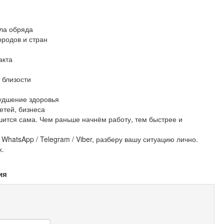
ла обряда
ородов и стран
акта
 близости
худшение здоровья
етей, бизнеса
ится сама. Чем раньше начнём работу, тем быстрее и
hatsApp / Telegram / Viber, разберу вашу ситуацию лично.
х.
ия