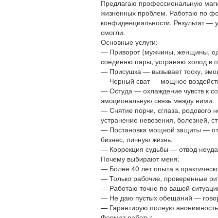
Предлагаю профессиональную маги
жизненных проблем. Работаю по фо
конфиденциальности. Результат — у
смогли.
Основные услуги:
— Приворот (мужчины, женщины, о
соединяю пары, устраняю холод в 
— Присушка — вызывает тоску, эмо
— Черный сват — мощное воздействи
— Остуда — охлаждение чувств к с
эмоциональную связь между ними.
— Снятие порчи, сглаза, родового 
устранение невезения, болезней, ст
— Постановка мощной защиты — от з
бизнес, личную жизнь.
— Коррекция судьбы — отвод неудач
Почему выбирают меня:
— Более 40 лет опыта в практическ
— Только рабочие, проверенные ри
— Работаю точно по вашей ситуаци
— Не даю пустых обещаний — говор
— Гарантирую полную анонимность
Формат работы: