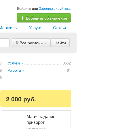
Войдите
или
Зарегистрируйтесь
Добавить объявление
Магазины
Услуги
Статьи
Все регионы
Найти
Услуги »
7
3552
Работа »
9
61
6
2 000 руб.
Магия гадание
приворот
частное лицо