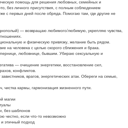
ческую помощь для решения любовных, семейных и
то, без личного присутствия, с полным соблюдением
же с первых дней после обряда. Помогаю там, где другие не
днополый) — возвращаю любимого/любимую, укрепляю чувства,
отношениях.
циональную и физическую привязку, желание быть рядом.
е на человека с целью скорого сближения и брака.
опернице, любовнице, бывшим. Убираю сексуальную и
негатива — очищение энергетики, восстановление сил,
рахов, конфликтов.
авистников, врагов, энергетических атак. Обереги на семью,
, чистка кармы, гармонизация жизненного пути.
ой магии
туалы
и, без шаблонов
ю честно, если что-то невозможно
 и этичный подход