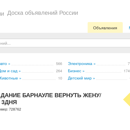
Доска объявлений России
Объявления
Авто »
Электроника »
566
7
Дом и сад »
Бизнес »
264
174
Животные »
Детский мир »
10
ДАНИЕ БАРНАУЛЕ ВЕРНУТЬ ЖЕНУ/
 3ДНЯ
омер: 728762