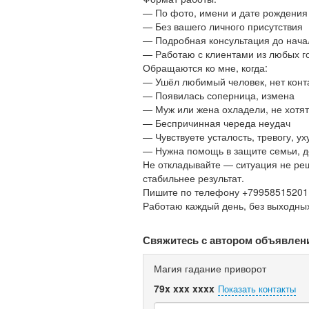
— По фото, имени и дате рождения
— Без вашего личного присутствия
— Подробная консультация до нача
— Работаю с клиентами из любых г
Обращаются ко мне, когда:
— Ушёл любимый человек, нет конт
— Появилась соперница, измена
— Муж или жена охладели, не хотят
— Беспричинная череда неудач
— Чувствуете усталость, тревогу, у
— Нужна помощь в защите семьи, д
Не откладывайте — ситуация не реш
стабильнее результат.
Пишите по телефону +79958515201 W
Работаю каждый день, без выходны
Свяжитесь с автором объявлен
Магия гадание приворот
79x xxx xxxx
Показать контакты