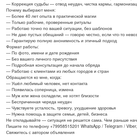
— Коррекция судьбы — отвод неудач, чистка кармы, гармонизац
Почему выбирают меня:
— Более 40 лет опыта в практической магии
— Только рабочие, проверенные ритуалы
— Работаю точно по вашей ситуации, без шаблонов
— Не даю пустых обещаний — говорю честно, если что-то нево
— Гарантирую полную анонимность и этичный подход
Формат работы:
— По фото, имени и дате рождения
— Без вашего личного присутствия
— Подробная консультация до начала обряда
— Работаю с клиентами из любых городов и стран
Обращаются ко мне, когда:
— Ушёл любимый человек, нет контакта
— Появилась соперница, измена
— Муж или жена охладели, не хотят близости
— Беспричинная череда неудач
— Чувствуете усталость, тревогу, ухудшение здоровья
— Нужна помощь в защите семьи, детей, бизнеса
Не откладывайте — ситуация не решится сама. Чем раньше начн
Пишите по телефону +79958515201 WhatsApp / Telegram / Viber
Свяжитесь с автором объявления