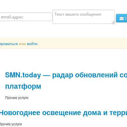
О
ироваться
или
войти
.
SMN.today — радар обновлений соцс
платформ
Прочие услуги
Новогоднее освещение дома и терр
Прочие услуги