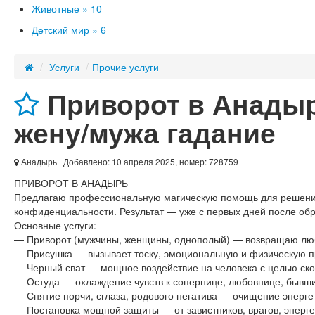
Животные »
10
Детский мир »
6
/
Услуги
/
Прочие услуги
Приворот в Анадыр
жену/мужа гадание
Анадырь
| Добавлено: 10 апреля 2025, номер: 728759
ПРИВОРОТ В АНАДЫРЬ
Предлагаю профессиональную магическую помощь для решения 
конфиденциальности. Результат — уже с первых дней после обря
Основные услуги:
— Приворот (мужчины, женщины, однополый) — возвращаю люби
— Присушка — вызывает тоску, эмоциональную и физическую пр
— Черный сват — мощное воздействие на человека с целью ско
— Остуда — охлаждение чувств к сопернице, любовнице, бывш
— Снятие порчи, сглаза, родового негатива — очищение энергет
— Постановка мощной защиты — от завистников, врагов, энергет