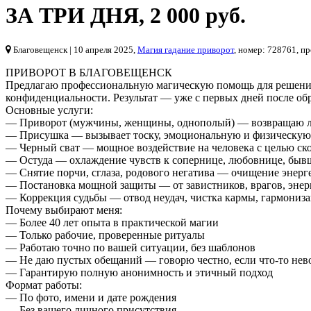
ЗА ТРИ ДНЯ
,
2 000 руб.
Благовещенск
| 10 апреля 2025,
Магия гадание приворот
, номер: 728761, п
ПРИВОРОТ В БЛАГОВЕЩЕНСК
Предлагаю профессиональную магическую помощь для решения
конфиденциальности. Результат — уже с первых дней после обр
Основные услуги:
— Приворот (мужчины, женщины, однополый) — возвращаю лю
— Присушка — вызывает тоску, эмоциональную и физическую 
— Черный сват — мощное воздействие на человека с целью ско
— Остуда — охлаждение чувств к сопернице, любовнице, быв
— Снятие порчи, сглаза, родового негатива — очищение энергет
— Постановка мощной защиты — от завистников, врагов, энерг
— Коррекция судьбы — отвод неудач, чистка кармы, гармониз
Почему выбирают меня:
— Более 40 лет опыта в практической магии
— Только рабочие, проверенные ритуалы
— Работаю точно по вашей ситуации, без шаблонов
— Не даю пустых обещаний — говорю честно, если что-то не
— Гарантирую полную анонимность и этичный подход
Формат работы:
— По фото, имени и дате рождения
— Без вашего личного присутствия