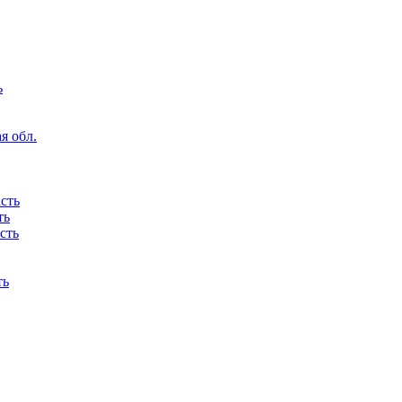
ь
я обл.
сть
ть
сть
ть