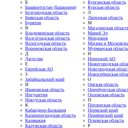
Б
Курганская область
Башкортостан (Башкирия)
Курская область
Белгородская область
Л
Брянская область
Липецкая область
Бурятия
М
В
Магаданская област
Владимирская область
Марий Эл
Волгоградская область
Мордовия
Вологодская область
Москва и Московска
Воронежская область
Мурманская область
Д
Н
Дагестан
Ненецкий АО
Е
Нижегородская обла
Еврейская АО
Новгородская облас
З
Новосибирская обла
Забайкальский край
О
И
Омская область
Ивановская область
Оренбургская облас
Ингушетия
Орловская область
Иркутская область
П
К
Пензенская область
Кабардино-Балкария
Пермский край
Калининградская область
Приморский край
Калмыкия
Псковская область
Калужская область
Р