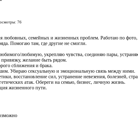
росмотры: 76
 любовных, семейных и жизненных проблем. Работаю по фото, 
яда. Помогаю там, где другие не смогли.
бимого/любимую, укрепляю чувства, соединяю пары, устраняю
привязку, желание быть рядом.
рого сближения и брака.
шим. Убираю сексуальную и эмоциональную связь между ними.
ики, восстановление сил, устранение невезения, болезней, стра
етических атак. Обереги на семью, бизнес, личную жизнь.
ация жизненного пути.
возможно