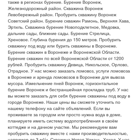
также в регионах бурение. Бурение Воронеж,
Железнодорожный район. Скважина Воронеж
Левобережный район. Пробурить скважину Воронеж
Советский район. Бурение скважин Рамонь, Верхняя Хава,
Эртиль. Скважина бурение Новоподклетное, Медовка,
дальние сады, ближние сады. Бурение Стрелица,
Хреновое. Глубина бурения до 150 метров. Пробурить
скважину под воду или бурить скважины в Воронеже.
Бурение скважин в Воронеже и Воронежской Области.
Бурение скважин по всей Воронежской Области от 1200
рублей. Пробурить скважину Девица, Никольское, Орлово,
Отрадное. У нас можно заказать ломовоз, услуги ломовоза
в Воронеже и аренда ломовозов в Воронеже для вывоза
мусора. Измельчение пней Воронеж, горизонтальное
бурение Воронеж и бестраншейная прокладка труб. У нас
вы можете заказать для себя бурение скважины под воду в
городе Воронеже. Наши цены вы сможете уточнить по
нашему телефону на сайте объявлений. Если вы
проживаете за городом или просто нужна вода в доме,
планируете иметь систему водопотребления в своём
коттедже и на дачном участке. Мы рекомендуем вам
пробурить скважину вместе с нами производительностью,
например до 3 м³/ч. Скважина Новая Усмань, Хохол. У нас