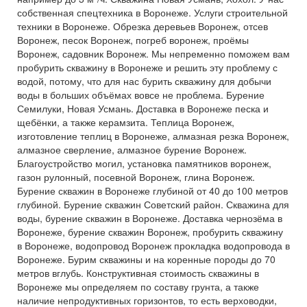
собственная спецтехника в Воронеже. Услуги строительной
техники в Воронеже. Обрезка деревьев Воронеж, отсев
Воронеж, песок Воронеж, погреб воронеж, проёмы
Воронеж, садовник Воронеж. Мы непременно поможем вам
пробурить скважину в Воронеже и решить эту проблему с
водой, потому, что для нас бурить скважину для добычи
воды в больших объёмах вовсе не проблема. Бурение
Семилуки, Новая Усмань. Доставка в Воронеже песка и
щебёнки, а также керамзита. Теплица Воронеж,
изготовление теплиц в Воронеже, алмазная резка Воронеж,
алмазное сверление, алмазное бурение Воронеж.
Благоустройство могил, установка памятников воронеж,
газон рулонный, посевной Воронеж, глина Воронеж.
Бурение скважин в Воронеже глубиной от 40 до 100 метров
глубиной. Бурение скважин Советский район. Скважина для
воды, бурение скважин в Воронеже. Доставка чернозёма в
Воронеже, бурение скважин Воронеж, пробурить скважину
в Воронеже, водопровод Воронеж прокладка водопровода в
Воронеже. Бурим скважины и на коренные породы до 70
метров вглубь. Конструктивная стоимость скважины в
Воронеже мы определяем по составу грунта, а также
наличие непродуктивных горизонтов, то есть верховодки,