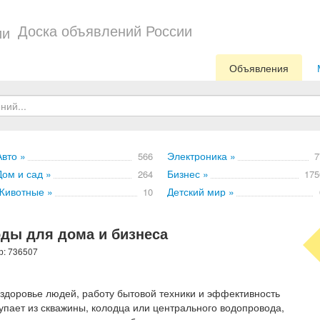
Доска объявлений России
Объявления
Авто »
Электроника »
566
7
Дом и сад »
Бизнес »
264
175
Животные »
Детский мир »
10
оды для дома и бизнеса
р: 736507
здоровье людей, работу бытовой техники и эффективность
тупает из скважины, колодца или центрального водопровода,