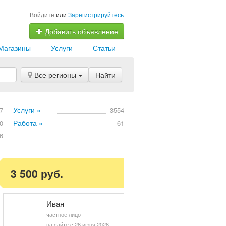
Войдите
или
Зарегистрируйтесь
Добавить объявление
Магазины
Услуги
Статьи
Все регионы
Найти
Услуги »
7
3554
Работа »
0
61
6
3 500 руб.
Иван
частное лицо
на сайте с 26 июня 2026