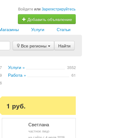
Войдите
или
Зарегистрируйтесь
Добавить объявление
Магазины
Услуги
Статьи
Все регионы
Найти
Услуги »
7
3552
Работа »
9
61
6
1 руб.
Светлана
частное лицо
на сайте с 4 июля 2026