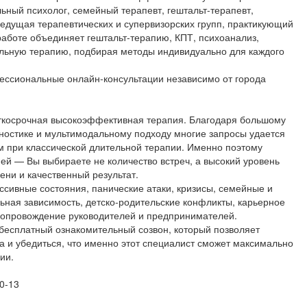
ный психолог, семейный терапевт, гештальт-терапевт,
 ведущая терапевтических и супервизорских групп, практикующий
работе объединяет гештальт-терапию, КПТ, психоанализ,
льную терапию, подбирая методы индивидуально для каждого
ессиональные онлайн-консультации независимо от города
ткосрочная высокоэффективная терапия. Благодаря большому
гностике и мультимодальному подходу многие запросы удается
ем при классической длительной терапии. Именно поэтому
ей — Вы выбираете не количество встреч, а высокий уровень
ни и качественный результат.
сивные состояния, панические атаки, кризисы, семейные и
ная зависимость, детско-родительские конфликты, карьерное
 сопровождение руководителей и предпринимателей.
бесплатный ознакомительный созвон, который позволяет
а и убедиться, что именно этот специалист сможет максимально
ии.
0-13