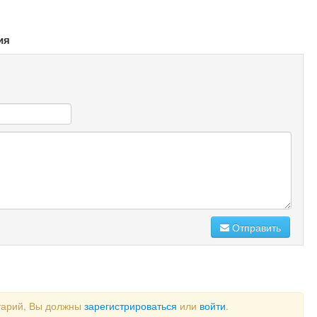
ия
Отправить
тарий, Вы должны
зарегистрироваться
или
войти
.