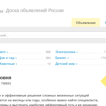
Доска объявлений России
Объявления
Авто »
Электроника »
566
7
Дом и сад »
Бизнес »
264
174
Животные »
Детский мир »
10
ровня
: 736653
е и эффективные решения сложных жизненных ситуаций
ается на месяцы или годы, особенно важно найти специалиста,
блемы и выстроить наиболее эффективный путь к ее решению.