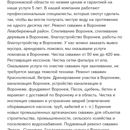
Воронежской области по низким ценам и гарантией на
наши услуги 5 лет. В нашей компании работают
профессиональные специалисты, которые смогут сделать
так, чтобы вы могли получать чистую воду на протяжении
не одного десятка лет. Ремонт скважин в Воронеже
Левобережный район. Спиливание Воронеж, спиливание
деревьев в Воронеже, благоустройство Воронеж, работы по
благоустройству в Воронеже. У нас можно заказать вывоз
мусора, арендовать ломовоз, мы оказываем услуги
ломовоза в Воронеже. Чистка скважин от 50 мм до 420 мм.
Реставрация кессонов. Чистка сетки фильтра от ила.
Оказываем услуги по очистке скважин при заиливании, не
требуется заезда тяжелой техники. Ремонт скважин
Краснолесный, Ветряк. Дренирование участка в Воронеже,
канализация Воронеж, устройство канализации в
Воронеже, фундамент Воронеж. Песок, щебень, бетон и
керамзит с доставкой по Воронежу и в область. Чистка и
инспекция скважин и устранение аварий (извлечение
оборвавшихся насосов, труб, кабелей и т. п.) Бурение
новых промышленных артезианских скважин для объектов
строительства, промышленности, сельского хозяйства и
поселкового водоснабжения. Подземный ремонт скважин
Эртиль, Семилуки. Геодезические услуги в Воронеже,