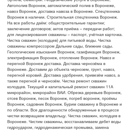
Автополив Воронеж, автоматический полив в Воронеже,
навоз Воронеж, доставка навоза в Воронеже. Спецтехника
Воронеж в наличии. Строительная спецтехника Воронеж.
На все работы даём: общестроительные гарантии;
заключение договоров; актов приёма – передачи работ;
для лицензирования скважины – паспорт, учётная карточка.
Чистка скважин (колодцев) для питьевой воды. Чистка
скважины компрессором Дальние сады, ближние сады.
Геологические изыскания Воронеж, газификация Воронеж,
электрификация Воронеж, отопление Воронеж. Навоз и
перегной Воронеж доставка. Доставка чернозёма в
Воронеже. Доставим до объекта чернозем, грунт, навоз,
перегной коровий. Доставка удобрения, привезём навоз, а
также перегной и чернозём. Чистка ремонт скважин
колодцев. Текущий и капитальный ремонт скважин 11А
микрорайон, микрорайон ВАИ. Обрезка деревьев Воронеж,
отсев Воронеж, песок Воронеж, погреб воронеж, проёмы
Воронеж, садовник Воронеж. Бурим скважину в Воронеже и
по области. Все драгоценности обнаруженные в процессе
чистки возвращаем владельцу. Чистка скважин, колодцев в
Воронеже. Чистим скважины, восстанавливаем дебет воды
гидроударом, гидродинамическая промывка, замена