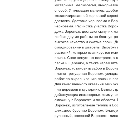
кустарника, мелколесья, выкорчевк
способ. Утилизация мульчер, дроби
механизированной корчевкой корней
доставка. Доставка чернозёма в Вор
чернозёма. Расчистка участка Воро
дома Воронеж, доставка сыпучих м
любые другие работы по благоустро
высокое качество и сжатые сроки. Д
складирование в штабель. Вырубку 
растений, которые планируется исп
почвы. Снос ненужных построек, в 
песка и щебёнки, а также керамзита
Воронеж, установить забор в Ворон
плитка тротуарная Воронеж, укладка
работ по выравниванию почвы и по
Для качественного оказания этих ус
пни деревьев и кустарник. Вывоз ст
действующих инженерных коммуника
скважину в Воронеже и по области.
Воронеж, изготовление теплиц в Во
алмазное бурение Воронеж. Благоус
рулонный, посевной Воронеж, глина 