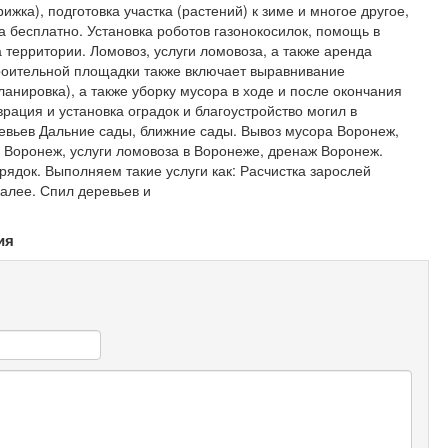
рижка), подготовка участка (растений) к зиме и многое другое,
а бесплатно. Установка роботов газонокосилок, помощь в
а территории. Ломовоз, услуги ломовоза, а также аренда
троительной площадки также включает выравнивание
анировка), а также уборку мусора в ходе и после окончания
врация и установка оградок и благоустройство могил в
ревьев Дальние сады, ближние сады. Вывоз мусора Воронеж,
 Воронеж, услуги ломовоза в Воронеже, дренаж Воронеж.
рядок. Выполняем такие услуги как: Расчистка зарослей
далее. Спил деревьев и
ия