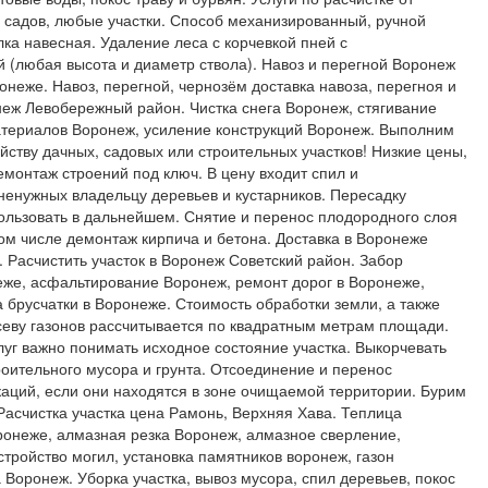
е садов, любые участки. Способ механизированный, ручной
лка навесная. Удаление леса с корчевкой пней с
 (любая высота и диаметр ствола). Навоз и перегной Воронеж
онеже. Навоз, перегной, чернозём доставка навоза, перегноя и
неж Левобережный район. Чистка снега Воронеж, стягивание
атериалов Воронеж, усиление конструкций Воронеж. Выполним
йству дачных, садовых или строительных участков! Низкие цены,
емонтаж строений под ключ. В цену входит спил и
ненужных владельцу деревьев и кустарников. Пересадку
ользовать в дальнейшем. Снятие и перенос плодородного слоя
том числе демонтаж кирпича и бетона. Доставка в Воронеже
. Расчистить участок в Воронеж Советский район. Забор
еже, асфальтирование Воронеж, ремонт дорог в Воронеже,
 брусчатки в Воронеже. Стоимость обработки земли, а также
севу газонов рассчитывается по квадратным метрам площади.
луг важно понимать исходное состояние участка. Выкорчевать
роительного мусора и грунта. Отсоединение и перенос
ций, если они находятся в зоне очищаемой территории. Бурим
 Расчистка участка цена Рамонь, Верхняя Хава. Теплица
ронеже, алмазная резка Воронеж, алмазное сверление,
тройство могил, установка памятников воронеж, газон
Воронеж. Уборка участка, вывоз мусора, спил деревьев, покос