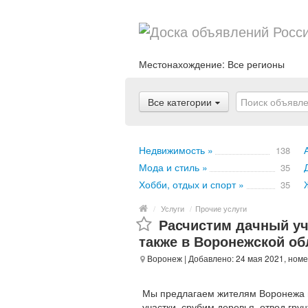
Местонахождение:
Все регионы
Все категории
Недвижимость »
138
Мода и стиль »
35
Хобби, отдых и спорт »
35
/
Услуги
/
Прочие услуги
Расчистим дачный уч
также в Воронежской об
Воронеж
| Добавлено: 24 мая 2021, ном
Мы предлагаем жителям Воронежа и 
участки, срубим деревья, отвод грун