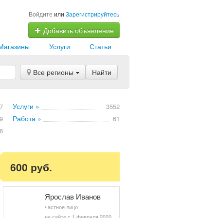
Войдите
или
Зарегистрируйтесь
Добавить объявление
Магазины
Услуги
Статьи
Все регионы
Найти
Услуги »
7
3552
Работа »
9
61
6
600 руб.
Ярослав Иванов
частное лицо
на сайте с 1 февраля 2020