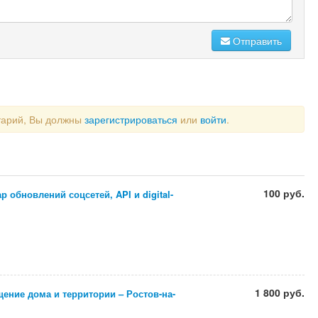
Отправить
тарий, Вы должны
зарегистрироваться
или
войти
.
100 руб.
 обновлений соцсетей, API и digital-
1 800 руб.
ение дома и территории – Ростов-на-