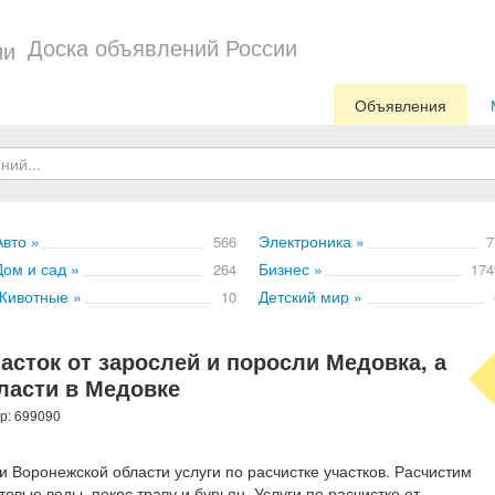
Доска объявлений России
Объявления
Авто »
Электроника »
566
7
Дом и сад »
Бизнес »
264
174
Животные »
Детский мир »
10
асток от зарослей и поросли Медовка, а
ласти в Медовке
ер: 699090
Воронежской области услуги по расчистке участков. Расчистим
товые воды, покос траву и бурьян. Услуги по расчистке от