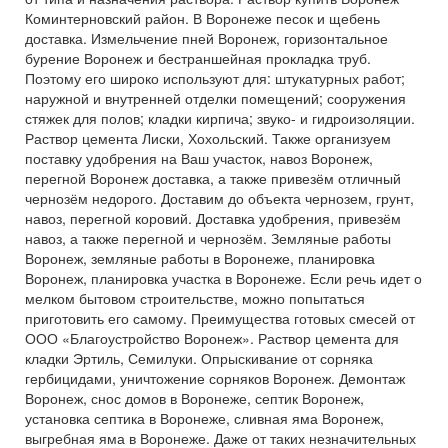
Коминтерновский район. В Воронеже песок и щебень
доставка. Измельчение пней Воронеж, горизонтальное
бурение Воронеж и бестраншейная прокладка труб.
Поэтому его широко используют для: штукатурных работ;
наружной и внутренней отделки помещений; сооружения
стяжек для полов; кладки кирпича; звуко- и гидроизоляции.
Раствор цемента Лиски, Хохольский. Также организуем
поставку удобрения на Ваш участок, навоз Воронеж,
перегной Воронеж доставка, а также привезём отличный
чернозём недорого. Доставим до объекта чернозем, грунт,
навоз, перегной коровий. Доставка удобрения, привезём
навоз, а также перегной и чернозём. Земляные работы
Воронеж, земляные работы в Воронеже, планировка
Воронеж, планировка участка в Воронеже. Если речь идет о
мелком бытовом строительстве, можно попытаться
приготовить его самому. Преимущества готовых смесей от
ООО «Благоустройство Воронеж». Раствор цемента для
кладки Эртиль, Семилуки. Опрыскивание от сорняка
гербицидами, уничтожение сорняков Воронеж. Демонтаж
Воронеж, снос домов в Воронеже, септик Воронеж,
установка септика в Воронеже, сливная яма Воронеж,
выгребная яма в Воронеже. Даже от таких незначительных