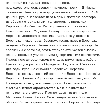
на первый взгляд, как зернистость песка,
последовательность введения компонентов и т. Д. Низкая
стоимость. Цена на раствор цементный колеблется от 1910
до 2560 руб (в зависимости от марки). Доставка раствора
до объекта специальным транспортом (в пределах
Воронежской области). Раствор цемента для стяжки
Новоподклетное, Медовка. Благоустройство захоронений
Воронеж, установка памятника. Расчистка участков в
Воронеже, покос травы Воронеж, косить траву в Воронеже,
геодезист Воронеж. Цементный и известковый раствор. По
сравнению с бетоном, этот материал отличается высокой
пластичностью и улучшенными декоративными свойствами.
Поэтому его широко используют для: штукатурных работ.
Цемент в кубе раствора Отрадное, Подгорное. Скважина
для воды, бурение скважин в Воронеже. Перегной
Воронеж, конский, коровий перегной в Воронеже, Чернозём
Воронеж. Цементный раствор: готовый или самодельный.
На первый взгляд, все очень просто. Если речь идет о
мелком бытовом строительстве, можно попытаться
приготовить его самому. Раствор цемента для пола
Масловка, Новая Усмань. Своя спецтехника в Воронеже и
области. Услуги строительной техники в Воронеже. Теплица