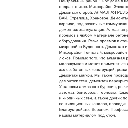
Центральный район. Снос дома в ц
подразетников. Микрорайон Электр
Демонтаж старой. АЛМАЗНАЯ РЕЗКА 
ВАИ, Стрелица, Хреновое. Демонтаж
кирпиче, под различные коммуника
демонтаж эксплуатация. Алмазная р
проемов в любом материале бетоне
оборудования. Резка проемов в сте
микрорайон Буденного. Демонтаж и 
Микрорайон Тенистый, микрорайон
люков. Помимо того, что алмазная
малошумная и может применяться д
железобетонных конструкций, резки
Демонтаж мягкой. Мы также провод
демонтаж стен, демонтаж перекрыти
Установки алмазного бурения, резч
автомат, бензорезы. Терновка, Кам
и кирпичных стен, а также других п
вентиляционных каналов, проводки 
Благоустройство Воронеж. Професс
нашим материалом под ключ.