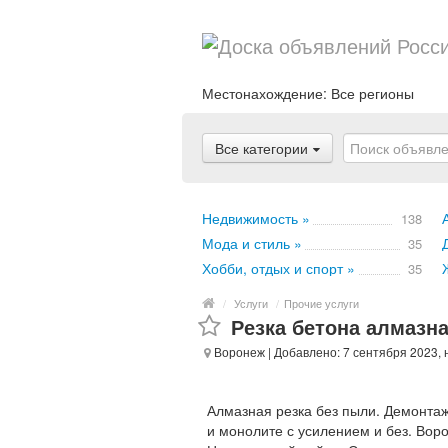
Местонахождение:
Все регионы
Все категории
Недвижимость »
138
Мода и стиль »
35
Хобби, отдых и спорт »
35
/
Услуги
/
Прочие услуги
Резка бетона алмазн
Воронеж
| Добавлено: 7 сентября 2023,
Алмазная резка без пыли. Демонтаж
и монолите с усилением и без. Вор