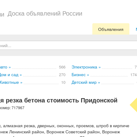
Доска объявлений России
Объявления
Авто »
Электроника »
566
7
Дом и сад »
Бизнес »
270
174
Животные »
Детский мир »
10
ая резка бетона стоимость Придонской
 номер: 717967
, алмазная резка, дверных, оконных, проемов, штроб в кирпиче
онеж Ленинский район, Воронеж Советский район, Воронеж