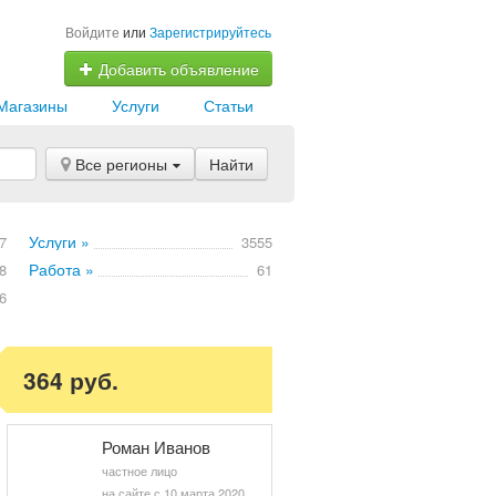
Войдите
или
Зарегистрируйтесь
Добавить объявление
Магазины
Услуги
Статьи
Все регионы
Найти
Услуги »
7
3555
Работа »
8
61
6
364 руб.
Роман Иванов
частное лицо
на сайте с 10 марта 2020