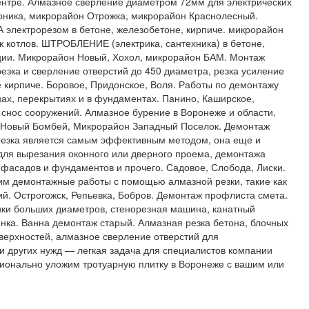
ентре. Алмазное сверление диаметром 72мм для электрических
оника, микрорайон Отрожка, микрорайон Краснолесный.
электрорезом в бетоне, железобетоне, кирпиче. микрорайон
 котлов. ШТРОБЛЕНИЕ (электрика, сантехника) в бетоне,
ции. Микрорайон Новый, Хохол, микрорайон БАМ. Монтаж
езка и сверление отверстий до 450 диаметра, резка усиление
 кирпиче. Боровое, Придонское, Воля. Работы по демонтажу
нах, перекрытиях и в фундаментах. Панино, Каширское,
снос сооружений. Алмазное бурение в Воронеже и области.
 Новый Бомбей, Микрорайон Западный Поселок. Демонтаж
 резка является самым эффективным методом, она еще и
ля вырезания оконного или дверного проема, демонтажа
 фасадов и фундаментов и прочего. Садовое, Слобода, Лиски.
им демонтажные работы с помощью алмазной резки, такие как
й. Острогожск, Репьевка, Бобров. Демонтаж профлиста смета.
ики больших диаметров, стенорезная машина, канатный
енка. Ванна демонтаж старый. Алмазная резка бетона, блочных
оверхностей, алмазное сверление отверстий для
и других нужд — легкая задача для специалистов компании
ионально уложим тротуарную плитку в Воронеже с вашим или