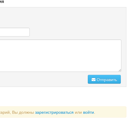
ия
Отправить
тарий, Вы должны
зарегистрироваться
или
войти
.