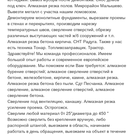
под ключ. Алмазная резка полов. Микрорайон Малышево.
Вывезти металл с участка нашим ломовозом.
Демонтируем монолитные фундаменты, вырезаем проемы
в стенах и перекрытиях, производим нарезку
температурных швов, сверление отверстий, обрезку
различных выступающих частей ж/б сооружений и т.п.
Алмазная резка бетона кирпича. СНТ Радуга. Также у нас
есть техника Тонар. Топливозаправщик. Трактор.
Здравствуйте! Мы команда профессионалов. Имеем
большой опыт работы и современное европейское
оборудование. Мы поможем если Вам требуется: алмазное
бурение отверстий; алмазное сверление отверстий в
бетоне, железобетоне, кирпиче, камне, алмазная резка.
Алмазное резка бетона без пыли. Сдт Песчанка. Алмазное
сверление, алмазное сверление отверстий, алмазное
сверление бетона.
Сверление под вентиляцию, канашку. Алмазная резка
усиление проема. Острогожск.
Сверлим любой материал 0т 25"диаметра до 450 "
Возможно сверлить без крепления вручную, либо
распорной штангой, выезжаем в область, начинаем
работать в день обращения, выезжаем на объект в течение