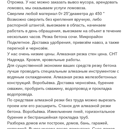
Отрожка. У нас можно заказать вывоз мусора, арендовать
ломовоз, мы оказываем услуги ломовоза.
Сверлим любой материал 0т 25"диаметра до 450 "
Возможно сверлить без крепления вручную, либо
распорной штангой, выезжаем в область, начинаем
работать в день обращения, выезжаем на объект в течение
нескольких часов. Резка бетона сочи. Микрорайон
Подклетное. Доставка удобрения, привезём навоз, а также
перегной и чернозём.
У нас очень низкие цены. Алмазная резка стен цена. СНТ
Надежда. Кровля, кровельные работы.
Для существенной экономии ваших средств резку бетона
лучше проводить специальным алмазным инструментом с
водяным охлаждением. Алмазная резка железобетонных
конструкций. Воробьёвка. Доставка чернозёма, бурение
скважин, пробурить скважину, водопровод и прокладка
водопровода.
По средствам алмазной резки без труда можно вырезать
проем или его расширить. Станок для алмазной резки
бетона. Воробьёвка. Измельчение пней, горизонтальное
бурение и бестраншейная прокладка труб.
Разборка домов или построек, домов, бань, гаражей,
коттеджей. Вывоз мусора после демонтажа. Снос домов