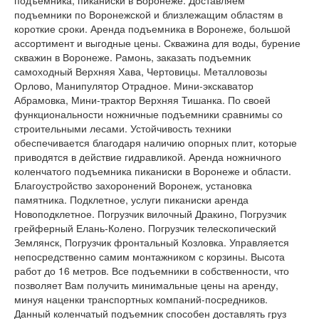
подъемника, пиканиски в Воронеже. Доставляем
подъемники по Воронежской и близлежащим областям в
короткие сроки. Аренда подъемника в Воронеже, большой
ассортимент и выгодные цены. Скважина для воды, бурение
скважин в Воронеже. Рамонь, заказать подъемник
самоходный Верхняя Хава, Чертовицы. Металловозы
Орлово, Манипулятор Отрадное. Мини-экскаватор
Абрамовка, Мини-трактор Верхняя Тишанка. По своей
функциональности ножничные подъемники сравнимы со
строительными лесами. Устойчивость техники
обеспечивается благодаря наличию опорных плит, которые
приводятся в действие гидравликой. Аренда ножничного
коленчатого подъемника пиканиски в Воронеже и области.
Благоустройство захоронений Воронеж, установка
памятника. Подклетное, услуги пиканиски аренда
Новоподклетное. Погрузчик вилочный Дракино, Погрузчик
грейферный Елань-Колено. Погрузчик телескопический
Землянск, Погрузчик фронтальный Козловка. Управляется
непосредственно самим монтажником с корзины. Высота
работ до 16 метров. Все подъемники в собственности, что
позволяет Вам получить минимальные цены на аренду,
минуя наценки транспортных компаний-посредников.
Данный коленчатый подъемник способен доставлять груз