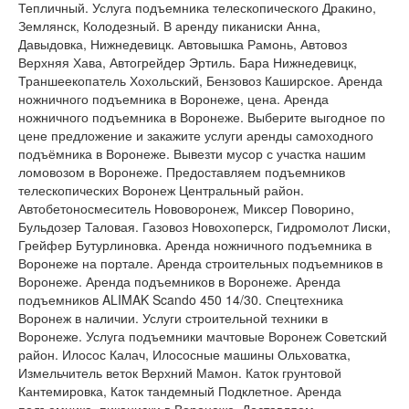
Тепличный. Услуга подъемника телескопического Дракино,
Землянск, Колодезный. В аренду пиканиски Анна,
Давыдовка, Нижнедевицк. Автовышка Рамонь, Автовоз
Верхняя Хава, Автогрейдер Эртиль. Бара Нижнедевицк,
Траншеекопатель Хохольский, Бензовоз Каширское. Аренда
ножничного подъемника в Воронеже, цена. Аренда
ножничного подъемника в Воронеже. Выберите выгодное по
цене предложение и закажите услуги аренды самоходного
подъёмника в Воронеже. Вывезти мусор с участка нашим
ломовозом в Воронеже. Предоставляем подъемников
телескопических Воронеж Центральный район.
Автобетоносмеситель Нововоронеж, Миксер Поворино,
Бульдозер Таловая. Газовоз Новохоперск, Гидромолот Лиски,
Грейфер Бутурлиновка. Аренда ножничного подъемника в
Воронеже на портале. Аренда строительных подъемников в
Воронеже. Аренда подъемников в Воронеже. Аренда
подъемников ALIMAK Scando 450 14/30. Спецтехника
Воронеж в наличии. Услуги строительной техники в
Воронеже. Услуга подъемники мачтовые Воронеж Советский
район. Илосос Калач, Илососные машины Ольховатка,
Измельчитель веток Верхний Мамон. Каток грунтовой
Кантемировка, Каток тандемный Подклетное. Аренда