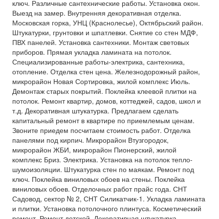
ключ. Различные сантехнические работы. Установка окон.
Выезд на замер. Внутренняя декоративная отделка.
Московская горка, УНЦ (Краснолесье), Октябрьский район.
Штукатурки, грунтовки и шпатлевки. Снятие со стен МДФ,
ПВХ панелей. Установка сантехники. Монтаж световых
приборов. Прямая укладка ламината на потолок.
Специализированные работы-электрика, сантехника,
отопление. Отделка стен цена. Железнодорожный район,
микрорайон Новая Сортировка, жилой комплекс Июль.
Демонтаж старых покрытий. Поклейка клеевой плитки на
потолок. Ремонт квартир, домов, коттеджей, садов, школ и
т.д. Декоративная штукатурка. Предлагаем сделать
капитальный ремонт в квартире по приемлемым ценам.
Звоните приедем посчитаем стоимость работ. Отделка
панелями под кирпич. Микрорайон Втузгородок,
микрорайон ЖБИ, микрорайон Пионерский, жилой
комплекс Бриз. Электрика. Установка на потолок тепло-
шумоизоляции. Штукатурка стен по маякам. Ремонт под
ключ. Поклейка виниловых обоев на стены. Поклейка
виниловых обоев. Отделочных работ прайс года. СНТ
Садовод, сектор № 2, СНТ Силикатчик-1. Укладка ламината
и плитки. Установка потолочного плинтуса. Косметический
ремонт. Ремонт детской. Декоративная штукатурка –