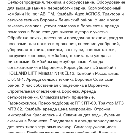
Сельхозпродукция, техника и оборудование. Оборудование
для выращивания и переработки зерна. Кормоуборочный
комбайн Holmer ABI TM. Комбайн Agco ACROS. Трактора и
сельхоз техника Воронеж Ленинский район. У нас можно
заказать ломовоз, услуги ломовоза в Воронеже и аренда
ломовоза в Воронеже для вывоза мусора с участка.
Обработка почвы, посевная и посадочная техника, уход за
посевами, для полива и орошения, внесение удобрений,
уборочная техника, косилки, волокуши, снегометатели,
погрузчик-копновоз, комбайны, техника для ухода за
животными. Комбайны кормоуборочные. Аренда
сельхозтехники в Воронеже. Кормоуборочный комбайн
HOLLAND LIFT Ministar N140EL12. Комбайн Россельмаш
СК-5М-1. Аренда сельхоз техника Воронеж Советский
район. У нас собственная спецтехника в Воронеже.
Строительная спецтехника Воронеж. Аренда
сельхозтехники. Опрыскиватели прицепные.
Газонокосилки. Пресс-подборщик ПТК ПТ-80. Трактор МТЗ
МТЗ 82. Комбайн аренда цена микрорайон Отрожка,
микрорайон Краснолесный. Скважина для воды, бурение
скважин в Воронеже. Предлагаем в аренду зерносушилки
для всех типов зерновых культур. Самозагружающиеся
прицепы. Разбрасыватели жидких удобрений. Вспашка