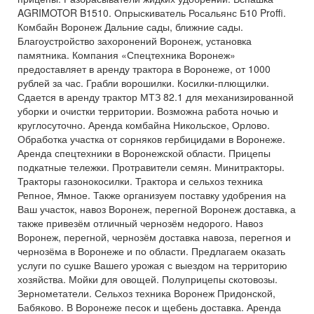
AGRIMOTOR B1510. Опрыскиватель Росальянс Б10 Proffi.
Комбайн Воронеж Дальние сады, ближние сады.
Благоустройство захоронений Воронеж, установка
памятника. Компания «Спецтехника Воронеж»
предоставляет в аренду трактора в Воронеже, от 1000
рублей за час. Грабли ворошилки. Косилки-плющилки.
Сдается в аренду трактор МТЗ 82.1 для механизированной
уборки и очистки территории. Возможна работа ночью и
круглосуточно. Аренда комбайна Никольское, Орлово.
Обработка участка от сорняков гербицидами в Воронеже.
Аренда спецтехники в Воронежской области. Прицепы
подкатные тележки. Протравители семян. Минитракторы.
Тракторы газонокосилки. Трактора и сельхоз техника
Репное, Ямное. Также организуем поставку удобрения на
Ваш участок, навоз Воронеж, перегной Воронеж доставка, а
также привезём отличный чернозём недорого. Навоз
Воронеж, перегной, чернозём доставка навоза, перегноя и
чернозёма в Воронеже и по области. Предлагаем оказать
услуги по сушке Вашего урожая с выездом на территорию
хозяйства. Мойки для овощей. Полуприцепы скотовозы.
Зернометатели. Сельхоз техника Воронеж Придонской,
Бабяково. В Воронеже песок и щебень доставка. Аренда