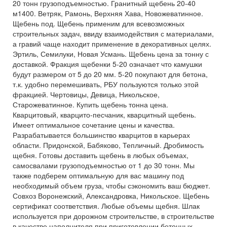
20 тонн грузоподъемностью. Гранитный щебень 20-40
м1400. Ветряк, Рамонь, Верхняя Хава, Новожеватинное.
Щебень под. Щебень применим для всевозможных
строительных задач, ввиду взаимодействия с материалами,
а гравий чаще находит применение в декоративных целях.
Эртиль, Семилуки, Новая Усмань. Щебень цена за тонну с
доставкой. Фракция щебенки 5-20 означает что камушки
будут размером от 5 до 20 мм. 5-20 покупают для бетона,
т.к. удобно перемешивать, РБУ пользуются только этой
фракцией. Чертовицы, Девица, Никольское,
Старожеватинное. Купить щебень тонна цена.
Кварцитовый, кварцито-песчаник, кварцитный щебень.
Имеет оптимальное сочетание цены и качества.
Разрабатывается большинство кварцитов в карьерах
области. Придонской, Бабяково, Тепличный. Дробимость
щебня. Готовы доставить щебень в любых объемах,
самосвалами грузоподъемностью от 1 до 30 тонн. Мы
также подберем оптимальную для вас машину под
необходимый объем груза, чтобы сэкономить ваш бюджет.
Совхоз Воронежский, Александровка, Никольское. Щебень
сертификат соответствия. Любые объемы щебня. Шлак
используется при дорожном строительстве, в строительстве
в качестве наполнителя при приготовлении бетонных