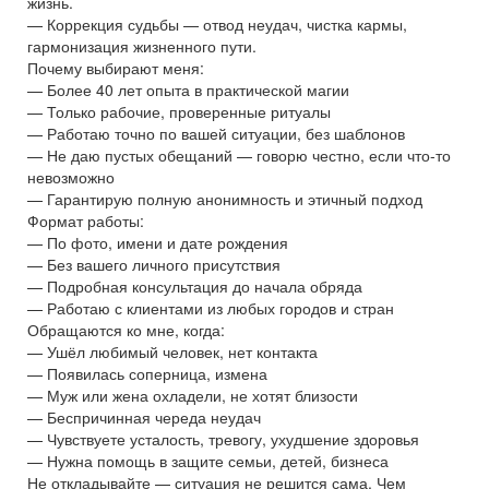
жизнь.
— Коррекция судьбы — отвод неудач, чистка кармы,
гармонизация жизненного пути.
Почему выбирают меня:
— Более 40 лет опыта в практической магии
— Только рабочие, проверенные ритуалы
— Работаю точно по вашей ситуации, без шаблонов
— Не даю пустых обещаний — говорю честно, если что-то
невозможно
— Гарантирую полную анонимность и этичный подход
Формат работы:
— По фото, имени и дате рождения
— Без вашего личного присутствия
— Подробная консультация до начала обряда
— Работаю с клиентами из любых городов и стран
Обращаются ко мне, когда:
— Ушёл любимый человек, нет контакта
— Появилась соперница, измена
— Муж или жена охладели, не хотят близости
— Беспричинная череда неудач
— Чувствуете усталость, тревогу, ухудшение здоровья
— Нужна помощь в защите семьи, детей, бизнеса
Не откладывайте — ситуация не решится сама. Чем