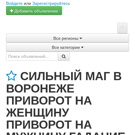
Войдите
или
Зарегистрируйтесь
Добавить объявление
Все регионы
Главная
Все категории
Объявления
Магазины
СИЛЬНЫЙ МАГ В
Услуги
ВОРОНЕЖЕ
Статьи
ПРИВОРОТ НА
ЖЕНЩИНУ
ПРИВОРОТ НА