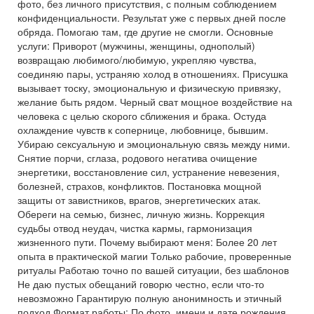
фото, без личного присутствия, с полным соблюдением
конфиденциальности. Результат уже с первых дней после
обряда. Помогаю там, где другие не смогли. Основные
услуги: Приворот (мужчины, женщины, однополый)
возвращаю любимого/любимую, укрепляю чувства,
соединяю пары, устраняю холод в отношениях. Присушка
вызывает тоску, эмоциональную и физическую привязку,
желание быть рядом. Черный сват мощное воздействие на
человека с целью скорого сближения и брака. Остуда
охлаждение чувств к сопернице, любовнице, бывшим.
Убираю сексуальную и эмоциональную связь между ними.
Снятие порчи, сглаза, родового негатива очищение
энергетики, восстановление сил, устранение невезения,
болезней, страхов, конфликтов. Постановка мощной
защиты от завистников, врагов, энергетических атак.
Обереги на семью, бизнес, личную жизнь. Коррекция
судьбы отвод неудач, чистка кармы, гармонизация
жизненного пути. Почему выбирают меня: Более 20 лет
опыта в практической магии Только рабочие, проверенные
ритуалы Работаю точно по вашей ситуации, без шаблонов
Не даю пустых обещаний говорю честно, если что-то
невозможно Гарантирую полную анонимность и этичный
подход Формат работы: По фото, имени и дате рождения