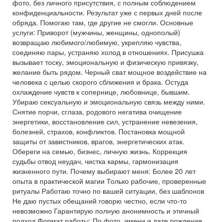
фото, без личного присутствия, с полным соблюдением
конфиденциальности. Результат уже с первых дней после
обряда. Помогаю там, где другие не смогли. Основные
услуги: Приворот (мужчины, женщины, однополый)
возвращаю любимого/любимую, укрепляю чувства,
соединяю пары, устраняю холод в отношениях. Присушка
вызывает тоску, эмоциональную и физическую привязку,
желание быть рядом. Черный сват мощное воздействие на
человека с целью скорого сближения и брака. Остуда
охлаждение чувств к сопернице, любовнице, бывшим.
Убираю сексуальную и эмоциональную связь между ними.
Снятие порчи, сглаза, родового негатива очищение
энергетики, восстановление сил, устранение невезения,
болезней, страхов, конфликтов. Постановка мощной
защиты от завистников, врагов, энергетических атак.
Обереги на семью, бизнес, личную жизнь. Коррекция
судьбы отвод неудач, чистка кармы, гармонизация
жизненного пути. Почему выбирают меня: Более 20 лет
опыта в практической магии Только рабочие, проверенные
ритуалы Работаю точно по вашей ситуации, без шаблонов
Не даю пустых обещаний говорю честно, если что-то
невозможно Гарантирую полную анонимность и этичный
подход Формат работы: По фото, имени и дате рождения