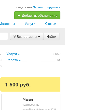
Войдите
или
Зарегистрируйтесь
Добавить объявление
Магазины
Услуги
Статьи
Все регионы
Найти
Услуги »
7
3552
Работа »
9
61
6
1 500 руб.
Магия
частное лицо
на сайте с 8 февраля 2021