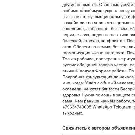
другие не смогли. Основные услуг
любимого/любимую, укрепляю чувст
вызывает тоску, эмоциональную и 
воздействие на человека с целью ск
сопернице, любовнице, бывшим. Уб
порчи, сглаза, родового негатива о
болезней, страхов, конфликтов. Пос
атак. Обереги на семью, бизнес, ли
гармонизация жизненного пути. Поч
Только рабочие, проверенные риту
пустых обещаний говорю честно, е
этичный подход Формат работы: По 
Подробная консультация до начала
мне, когда: Ушёл любимый человек,
охладели, не хотят близости Беспри
здоровья Нужна помощь в защите се
сама. Чем раньше начнём работу, т
+79634740005 WhatsApp Telegram, 
выходных.
Свяжитесь с автором объявлен