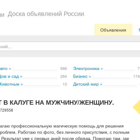
Доска объявлений России
Объявления
Авто »
Электроника »
566
7
Дом и сад »
Бизнес »
264
174
Животные »
Детский мир »
10
 В КАЛУГЕ НА МУЖЧИНУ/ЖЕНЩИНУ.
 729558
длагаю профессиональную магическую помощь для решения
облем. Работаю по фото, без личного присутствия, с полным
езультат уже с первых дней после обряда. Помогаю там, где