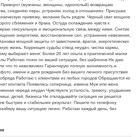
и: Приворот (мужчины, женщины, однополый) возвращаю
ва, соединяю пары, устраняю холод в отношениях. Присушка
физическую привязку, желание быть рядом. Черный сват мощное
орого сближения и брака. Остуда охлаждение чувств к
ираю сексуальную и эмоциональную связь между ними. Снятие
чищение энергетики, восстановление сил, устранение невезения,
тановка мощной защиты от завистников, врагов, энергетических
чную жизнь. Коррекция судьбы отвод неудач, чистка кармы,
ему выбирают меня: Более 20 лет опыта в практической магии
алы Работаю точно по вашей ситуации, без шаблонов Не даю
сли что-то невозможно Гарантирую полную анонимность и
фото, имени и дате рождения Без вашего личного присутствия
 обряда Работаю с клиентами из любых городов Обращаются ко
 нет контакта Появилась соперница, измена Муж или жена
чинная череда неудач Чувствуете усталость, тревогу, ухудшение
мьи, детей, бизнеса Не откладывайте ситуация не решится
ем быстрее и стабильнее результат. Пишите по телефону
разберу вашу ситуацию лично. Работаю каждый день, без
ия