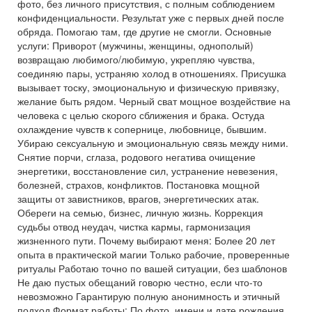
фото, без личного присутствия, с полным соблюдением
конфиденциальности. Результат уже с первых дней после
обряда. Помогаю там, где другие не смогли. Основные
услуги: Приворот (мужчины, женщины, однополый)
возвращаю любимого/любимую, укрепляю чувства,
соединяю пары, устраняю холод в отношениях. Присушка
вызывает тоску, эмоциональную и физическую привязку,
желание быть рядом. Черный сват мощное воздействие на
человека с целью скорого сближения и брака. Остуда
охлаждение чувств к сопернице, любовнице, бывшим.
Убираю сексуальную и эмоциональную связь между ними.
Снятие порчи, сглаза, родового негатива очищение
энергетики, восстановление сил, устранение невезения,
болезней, страхов, конфликтов. Постановка мощной
защиты от завистников, врагов, энергетических атак.
Обереги на семью, бизнес, личную жизнь. Коррекция
судьбы отвод неудач, чистка кармы, гармонизация
жизненного пути. Почему выбирают меня: Более 20 лет
опыта в практической магии Только рабочие, проверенные
ритуалы Работаю точно по вашей ситуации, без шаблонов
Не даю пустых обещаний говорю честно, если что-то
невозможно Гарантирую полную анонимность и этичный
подход Формат работы: По фото, имени и дате рождения