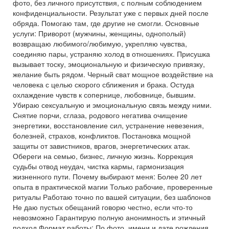
фото, без личного присутствия, с полным соблюдением
конфиденциальности. Результат уже с первых дней после
обряда. Помогаю там, где другие не смогли. Основные
услуги: Приворот (мужчины, женщины, однополый)
возвращаю любимого/любимую, укрепляю чувства,
соединяю пары, устраняю холод в отношениях. Присушка
вызывает тоску, эмоциональную и физическую привязку,
желание быть рядом. Черный сват мощное воздействие на
человека с целью скорого сближения и брака. Остуда
охлаждение чувств к сопернице, любовнице, бывшим.
Убираю сексуальную и эмоциональную связь между ними.
Снятие порчи, сглаза, родового негатива очищение
энергетики, восстановление сил, устранение невезения,
болезней, страхов, конфликтов. Постановка мощной
защиты от завистников, врагов, энергетических атак.
Обереги на семью, бизнес, личную жизнь. Коррекция
судьбы отвод неудач, чистка кармы, гармонизация
жизненного пути. Почему выбирают меня: Более 20 лет
опыта в практической магии Только рабочие, проверенные
ритуалы Работаю точно по вашей ситуации, без шаблонов
Не даю пустых обещаний говорю честно, если что-то
невозможно Гарантирую полную анонимность и этичный
подход Формат работы: По фото, имени и дате рождения