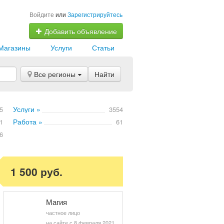
Войдите
или
Зарегистрируйтесь
Добавить объявление
Магазины
Услуги
Статьи
Все регионы
Найти
Услуги »
5
3554
Работа »
1
61
6
1 500 руб.
Магия
частное лицо
на сайте с 8 февраля 2021