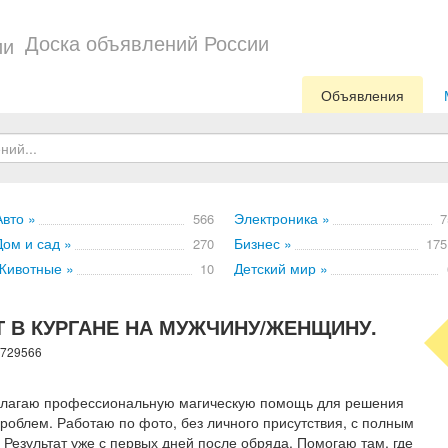
Доска объявлений России
Объявления
Авто »
Электроника »
566
7
Дом и сад »
Бизнес »
270
175
Животные »
Детский мир »
10
 В КУРГАНЕ НА МУЖЧИНУ/ЖЕНЩИНУ.
 729566
едлагаю профессиональную магическую помощь для решения
облем. Работаю по фото, без личного присутствия, с полным
езультат уже с первых дней после обряда. Помогаю там, где