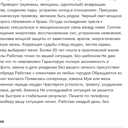
и: Приворот (мужчины, женщины, однополый) возвращаю
ва, соединяю пары, устраняю холод в отношениях. Присушка
физическую привязку, желание быть рядом. Черный сват мощное
орого сближения и брака. Остуда охлаждение чувств к
ираю сексуальную и эмоциональную связь между ними. Снятие
чищение энергетики, восстановление сил, устранение невезения,
тановка мощной защиты от завистников, врагов, энергетических
чную жизнь. Коррекция судьбы отвод неудач, чистка кармы,
ему выбирают меня: Более 20 лет опыта в практической магии
алы Работаю точно по вашей ситуации, без шаблонов Не даю
сли что-то невозможно Гарантирую полную анонимность и
фото, имени и дате рождения Без вашего личного присутствия
 обряда Работаю с клиентами из любых городов Обращаются ко
 нет контакта Появилась соперница, измена Муж или жена
чинная череда неудач Чувствуете усталость, тревогу, ухудшение
мьи, детей, бизнеса Не откладывайте ситуация не решится
ем быстрее и стабильнее результат. Пишите по телефону
разберу вашу ситуацию лично. Работаю каждый день, без
ия