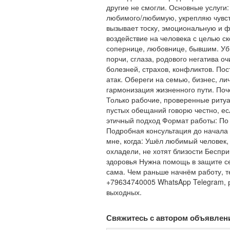
другие не смогли. Основные услуг
любимого/любимую, укрепляю чувст
вызывает тоску, эмоциональную и 
воздействие на человека с целью ск
сопернице, любовнице, бывшим. Уб
порчи, сглаза, родового негатива о
болезней, страхов, конфликтов. Пос
атак. Обереги на семью, бизнес, ли
гармонизация жизненного пути. Поч
Только рабочие, проверенные риту
пустых обещаний говорю честно, е
этичный подход Формат работы: По 
Подробная консультация до начала
мне, когда: Ушёл любимый человек,
охладели, не хотят близости Беспри
здоровья Нужна помощь в защите се
сама. Чем раньше начнём работу, т
+79634740005 WhatsApp Telegram, 
выходных.
Свяжитесь с автором объявлен