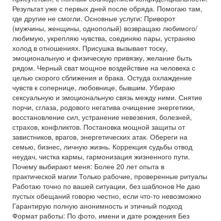
Результат уже с первых дней после обряда. Помогаю там,
где другие не смогли. Основные услуги: Приворот
(мужчины, женщины, однополый) возвращаю любимого/
любимую, укрепляю чувства, соединяю пары, устраняю
холод в отношениях. Присушка вызывает тоску,
эмоциональную и физическую привязку, желание быть
рядом. Черный сват мощное воздействие на человека с
целью скорого сближения и брака. Остуда охлаждение
чувств к сопернице, любовнице, бывшим. Убираю
сексуальную и эмоциональную связь между ними. Снятие
порчи, сглаза, родового негатива очищение энергетики,
восстановление сил, устранение невезения, болезней,
страхов, конфликтов. Постановка мощной защиты от
завистников, врагов, энергетических атак. Обереги на
семью, бизнес, личную жизнь. Коррекция судьбы отвод
неудач, чистка кармы, гармонизация жизненного пути.
Почему выбирают меня: Более 20 лет опыта в
практической магии Только рабочие, проверенные ритуалы
Работаю точно по вашей ситуации, без шаблонов Не даю
пустых обещаний говорю честно, если что-то невозможно
Гарантирую полную анонимность и этичный подход
Формат работы: По фото, имени и дате рождения Без