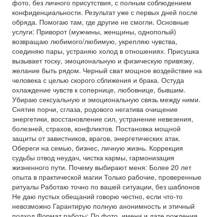
фото, без личного присутствия, с полным соблюдением
конфиденциальности. Результат уже с первых дней после
обряда. Помогаю там, где другие не смогли. Основные
услуги: Приворот (мужчины, женщины, однополый)
возвращаю любимого/любимую, укрепляю чувства,
соединяю пары, устраняю холод в отношениях. Присушка
вызывает тоску, эмоциональную и физическую привязку,
желание быть рядом. Черный сват мощное воздействие на
человека с целью скорого сближения и брака. Остуда
охлаждение чувств к сопернице, любовнице, бывшим.
Убираю сексуальную и эмоциональную связь между ними.
Снятие порчи, сглаза, родового негатива очищение
энергетики, восстановление сил, устранение невезения,
болезней, страхов, конфликтов. Постановка мощной
защиты от завистников, врагов, энергетических атак.
Обереги на семью, бизнес, личную жизнь. Коррекция
судьбы отвод неудач, чистка кармы, гармонизация
жизненного пути. Почему выбирают меня: Более 20 лет
опыта в практической магии Только рабочие, проверенные
ритуалы Работаю точно по вашей ситуации, без шаблонов
Не даю пустых обещаний говорю честно, если что-то
невозможно Гарантирую полную анонимность и этичный
подход Формат работы: По фото, имени и дате рождения