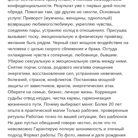
конфиденциальности. Результат уже с первых дней после
обряда. Помогаю там, где другие не смогли. Основные
услуги: Приворот (мужчины, женщины, однополый)
возвращаю любимого/любимую, укрепляю чувства,
соединяю пары, устраняю холод в отношениях. Присушка
вызывает тоску, эмоциональную и физическую привязку,
желание быть рядом. Черный сват мощное воздействие на
человека с целью скорого сближения и брака. Остуда
охлаждение чувств к сопернице, любовнице, бывшим.
Убираю сексуальную и эмоциональную связь между ними.
Снятие порчи, сглаза, родового негатива очищение
энергетики, восстановление сил, устранение невезения,
болезней, страхов, конфликтов. Постановка мощной
защиты от завистников, врагов, энергетических атак.
Обереги на семью, бизнес, личную жизнь. Коррекция
судьбы отвод неудач, чистка кармы, гармонизация
жизненного пути. Почему выбирают меня: Более 20 лет
опыта в практической магии Только рабочие, проверенные
ритуалы Работаю точно по вашей ситуации, без шаблонов
Не даю пустых обещаний говорю честно, если что-то
невозможно Гарантирую полную анонимность и этичный
подход Формат работы: По фото, имени и дате рождения