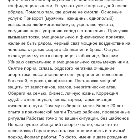
конфиденциальности. Результат уже с первых дней после
обряда. Помогаю там, где другие не смогли. Основные
услуги: Приворот (мужчины, женщины, однополый)
возвращаю любимого/любимую, укрепляю чувства,
соединяю пары, устраняю холод в отношениях. Присушка
вызывает тоску, эмоциональную и физическую привязку,
желание быть рядом. Черный сват мощное воздействие на
человека с целью скорого сближения и брака. Остуда
охлаждение чувств к сопернице, любовнице, бывшим.
Убираю сексуальную и эмоциональную связь между ними.
Снятие порчи, сглаза, родового негатива очищение
энергетики, восстановление сил, устранение невезения,
болезней, страхов, конфликтов. Постановка мощной
защиты от завистников, врагов, энергетических атак.
Обереги на семью, бизнес, личную жизнь. Коррекция
судьбы отвод неудач, чистка кармы, гармонизация
жизненного пути. Почему выбирают меня: Более 20 лет
опыта в практической магии Только рабочие, проверенные
ритуалы Работаю точно по вашей ситуации, без шаблонов
Не даю пустых обещаний говорю честно, если что-то
невозможно Гарантирую полную анонимность и этичный
подход Формат работы: По фото, имени и дате рождения